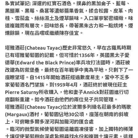
📝實試筆記: 深邃的紅寶石酒色。撲鼻的黑加侖子、藍莓、
黑醋栗、黑莓、桑葚等濃郁醬果香氣，揉合松露、皮革、肉
桂、雪茄盒、絲絲濕土及煙草韻味。入口單寧緊密細緻，味
道複雜而有層次，回味悠長，帶著黑朱古力和一點烘烤、煙
燻餘韻，現在品嚐或繼續陳存佳宜。
塔雅酒莊(Chateau Tayac)歷史非常悠久，早在古羅馬時期
已有塔雅葡萄園的記載，但可惜於1356年，英國黑太子愛
德華(Edward the Black Prince)率兵攻打法國時，酒莊被
改建為防禦堡壘，最終在百年戰爭中夷為平地，只剩下了一
座瞭望塔。自1415年開始酒莊經過數度易主，當中不乏多
家葡萄酒名門望族，到1959年4月，酒莊終於被現任莊主
Pierre Saturny所收購入，他和妻子Annick對莊園進行切
底翻新重建。如今酒莊由他們的兩位兒子共同管理。
塔雅酒莊(Chateau Tayac)位於波爾多列級名莊最多的瑪歌
(Margaux)酒村，葡萄園佔地30公頃，座落在朝南的斜坡
上，可俯瞰多爾多涅河與加龍河的匯合處
。臨河的微型氣候使葡萄園遠離霜凍侵害，加上獨特的稀薄
土壤促使葡萄樹向深處紮根尋找水份和複雜土壤元素。這樣