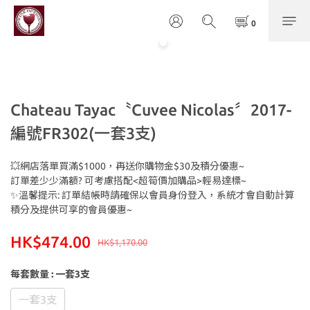
Chateau Tayac〝Cuvee Nicolas〞2017-
編號FR302(一套3支)
💥網店落單買滿$1000，再送你購物金$30及積分優惠~
訂單差少少滿額? 可考慮搭配<超筍價加購品>輕易達標~
✨溫馨提示: 訂單結帳時請確保以會員身份登入，系統才會自動計算
積分及提供可享的會員優惠~
HK$474.00
HK$1,170.00
每套數量
: 一套3支
一套3支