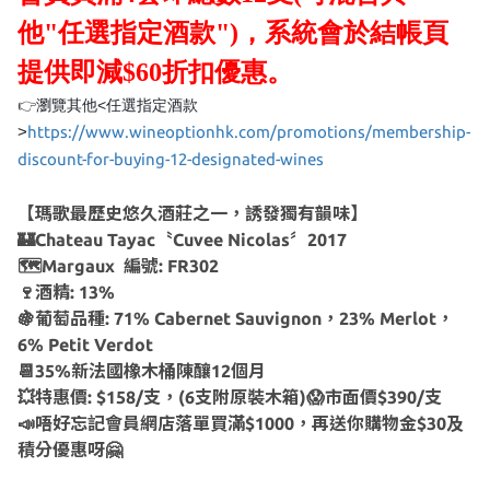
他"任選指定酒款")，系統會於結帳頁
提供即減$60折扣優惠。
👉
<
瀏覽其他
任選指定酒款
>
https://www.wineoptionhk.com/promotions/membership-
discount-for-buying-12-designated-wines
【瑪歌最歷史悠久酒莊之一，誘發獨有韻味】
🏰Chateau Tayac〝Cuvee Nicolas〞2017
🗺Margaux 編號: FR302
🍷酒精: 13%
🍇葡萄品種: 71% Cabernet Sauvignon，23% Merlot，
6% Petit Verdot
📆35%新法國橡木桶陳釀12個月
💥特惠價: $158/支，(6支附原裝木箱)😱市面價$390/支
📣唔好忘記會員網店落單買滿$1000，再送你購物金$30及
積分優惠呀🤗