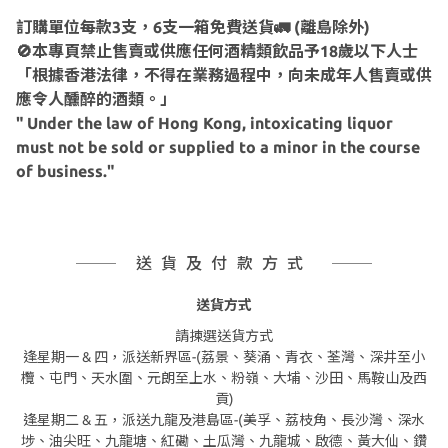
訂購單位每款3支，6支一箱免費送貨🚛 (離島除外)
🚫本專頁禁止售賣或供應任何酒精類飲品予18歲以下人士
「根據香港法律，不得在業務過程中，向未成年人售賣或供
應令人醺醉的酒類。」
" Under the law of Hong Kong, intoxicating liquor
must not be sold or supplied to a minor in the course
of business."
送貨及付款方式
送貨方式
請揀選送貨方式
逢星期一 & 四，派送新界區-(荔景、葵涌、青衣、荃灣、深井至小
欖、屯門、天水圍、元朗至上水、粉嶺、大埔、沙田、馬鞍山及西
貢)
逢星期二 & 五，派送九龍及港島區-(美孚、荔枝角、長沙灣、深水
埗、油尖旺、九龍塘、紅磡、土瓜灣、九龍城、啟德、黃大仙、鑽