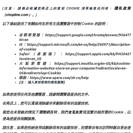
隱私政策
[注意： 請務必根據您商店上的當前 COOKIE 清單檢查此列表： 
（shopline.com）。
]
以下連結提供了有關如何在所有主流瀏覽器中控制 Cookie 的說明：
谷歌瀏覽器：https://support.google.com/chrome/answer/95647?
hl=en
IE：https://support.microsoft.com/en-us/help/260971/description-
of-cookies
Safari（桌面版）：https://support.apple.com/kb/PH5042?
locale=en_US
火狐瀏覽器：https://support.mozilla.org/en-US/kb/cookies-
information-websites-store-on-your-computer?redirectlocale=en-
US&redirectslug=Cookies
歌劇：https://www.opera.com/zh-cn/help
[注： 插入其他使用的廣告服務]
如果您使用任何其他瀏覽器，請參閱瀏覽器提供的文件。
在商店上，您可以通過清除緩存來刪除現有的追蹤技術。
當您在未登錄的情況下瀏覽網頁時，我們會蒐集實現流覽功能所需的Cookie，以
便為您提供相關服務。
請注意，如果您拒絕使用或刪除現有的追蹤技術，則需要在每次訪問時親自更改使