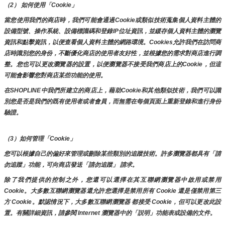
（2） 如何使用「Cookie」
當您使用我們的商店時，我們可能會通過Cookie或類似技術蒐集個人資料主體的
設備型號、操作系統、設備標識碼和登錄IP位址資訊，並緩存個人資料主體的瀏覽
資訊和點擊資訊，以便查看個人資料主體的網路環境。Cookies允許我們在訪問商
店時識別您的身份，不斷優化商店的使用者友好性，並根據您的需求對商店進行調
整。您也可以更改瀏覽器的設置，以便瀏覽器不接受我們商店上的Cookie，但這
可能會影響您對商店某些功能的使用。
在SHOPLINE中我們所建立的商店上，藉助Cookie和其他類似技術，我們可以識
別您是否是我們的既有使用者或者會員，而無需在每個頁面上重新登錄和進行身份
驗證。
（3）如何管理「Cookie」
您可以根據自己的偏好來管理或刪除某些類別的追蹤技術。許多瀏覽器都具有「請
勿追蹤」功能，可向商店發送「請勿追蹤」 請求。
除了我們提供的控制之外，您還可以選擇在其互聯網瀏覽器中啟用或禁用
Cookie。大多數互聯網瀏覽器還允許您選擇是禁用所有 Cookie 還是僅禁用第三
方 Cookie。默認情況下，大多數互聯網瀏覽器 都接受 Cookie，但可以更改此設
置。有關詳細資訊，請參閱 Internet 瀏覽器中的「説明」功能表或設備的文件。