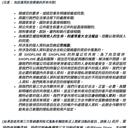
[注意： 包括適用於您業務的所有內容]
根據您的要求，或經您事先明確授權或同意;
與履行我們在法律法規下的義務有關;
與國家安全、國防安全直接相關的;
與公共安全、公共衛生和重大公共利益直接相關的;
與刑事偵查、起訴、審判和執行直接相關;
為維護您
或任何其他人的生命、財產等重大合法權益
，但難以取得該人
的同意;
所涉及的個人資料由您
向公眾揭露
;
所涉及的個人資料是從合法和公開揭露的資訊中蒐集的。
與 SHOPLINE 和 SHOPLINE 的附屬公司共用：為了向您提供 
SHOPLINE 產品和服務，提出您可能感興趣的推薦，解決帳戶問題，保
護我們的附屬公司或其他使用者或公眾的人身和財產安全，您承認並同
意我們可以與我們的附屬公司共用您和您的客戶的個人資料。我們只會
在必要的範圍內共享個人資料，並受本隱私政策規定的目的的約束。如
果我們共用敏感個人資料或我們的關聯公司出於不同目的使用和處理個
人資料，我們將再次尋求您的授權和同意。
與我們的第三方合作夥伴共享：我們只會出於合法、正當、必要、具體
和明確的目的共用個人資料，並且只會共用向您或您的客戶提供相關服
務所必需的個人資料。我們不會共用可以識別您
身份的個人資料
，除非
法律或法規另有規定。通常，這些第三方合作夥伴也是數據控制者，他
們將在徵得您的同意后在自己的帳戶中處理個人資料。此類合作夥伴可
能有自己單獨的隱私政策和用戶協定。
 此外，當
[如果您使用第三方营銷應用程式蒐集有關您商店上買家活動的資訊，請插入]
我們使用
商店
時
，
我們可能會
使用
第三方功能或服務（包括Apps Store、支付閘