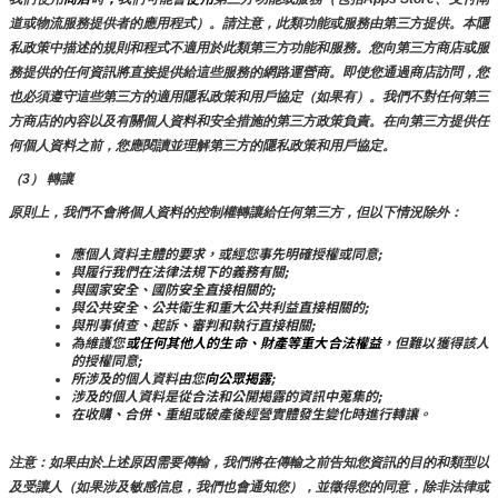
道或物流服務提供者的應用程式）。請注意，此類功能或服務由第三方提供。本隱
私政策中描述的規則和程式不適用於此類第三方功能和服務。您向第三方商店或服
務提供的任何資訊將直接提供給這些服務的網路運營商。即使您通過商店訪問，您
也必須遵守這些第三方的適用隱私政策和用戶協定（如果有）。我們不對任何第三
方商店的內容以及有關個人資料和安全措施的第三方政策負責。在向第三方提供任
何個人資料之前，您應閱讀並理解第三方的隱私政策和用戶協定。
（3） 轉讓
原則上，我們不會將個人資料的控制權轉讓給任何第三方，但以下情況除外：
應個人資料主體的要求，或經您事先明確授權或同意;
與履行我們在法律法規下的義務有關;
與國家安全、國防安全直接相關的;
與公共安全、公共衛生和重大公共利益直接相關的;
與刑事偵查、起訴、審判和執行直接相關;
為維護您
或任何其他人的生命、財產等重大合法權益
，但難以獲得該人
的授權同意;
所涉及的個人資料由您
向公眾揭露
;
涉及的個人資料是從合法和公開揭露的資訊中蒐集的;
在收購、合併、重組或破產後經營實體發生變化時進行轉讓。
注意：如果由於上述原因需要傳輸，我們將在傳輸之前告知您資訊的目的和類型以
及受讓人（如果涉及敏感信息，我們也會通知您），並徵得您的同意，除非法律或