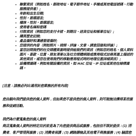
聯繫資訊（例如姓名、郵政地址、電子郵件地址、手機或其他電話號碼、行動
服務提供者）;
年齡和出生日期;
性別，首選語言;
種族，性別，首選語言;
使用者名稱和密碼
付款資訊（例如您的支付卡號、到期日、送貨位址和帳單位址）;
購買歷史記錄;
產品偏好和溝通管道偏好;
您提供的內容（例如照片、視頻、評論、文章、調查回復和評論）;
當您訪問我們的社交媒體頁面時提供給我們的資訊（例如您的姓名、個人資料
圖片、喜歡、位置、朋友清單以及社交媒體網路或應用程式註冊頁面上描述的
其他資訊，或您在使用我們的移動應用程式時的地理位置詳細資訊）;
設備標識碼，例如有關設備的資訊，如 MAC 位址、IP 位址或其他在線標識
碼。
[注意：請務必列出適用於您業務的所有內容]
您自願向我們提供您的個人資料，但如果您不提供您的個人資料，則可能無法獲得某些服
務和促銷活動。
我們為什麼蒐集您的個人資料
商店蒐集個人資料的特定目的皆是為了向您提供商品或服務，包括但不限於提供：(1) 消
費者、客戶管理與服務；(2) 消費者保護；(3) 網路購物及其他電子商務服務；(4) 驗證您