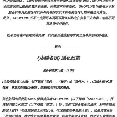
性的資訊提供，可能反映也可能未反映出最新的法律發展;因此，SHOPLINE並不
承諾或保證此範例的資訊是正確、完整或即時更新的。 SHOPLINE 明確表示不對
您基於本頁面的任何或所有內容採取或未採取的任何行動承擔任何責任。
此外， SHOPLINE 並不一定認可本頁面可能連結到之任何第三方內容，也絕不對
其承擔任何責任。
如果您有客戶在歐洲或美國，我們強烈建議您尋求獨立且專業的法律建議。
--------------範例----------------
{店鋪名稱} 隱私政策
更新和生效日期： [日期]
}的運
{公司/商號/個人名稱}（以下簡稱「我們」，「我們」或「我們的」），{店舖名稱
營商
，尊重您對隱私的關注，並重視我們與您的關係。 
當您訪問由我們的 SaaS 服務提供者 SHOPLINE（以下簡稱「SHOPLINE」）授
權我們建立的商店（以下簡稱「商店」）時，我們可能會蒐集和處理、利用有關您
的個人資料（包括您的員工和/或代表、代理您處理事務的人員）。如果您在商店
上訪問或購買，我們也可能會蒐集和處理、利用您的個人資料。我們充分意識到個