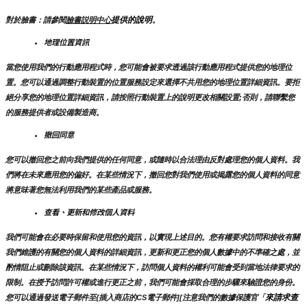
提供的說明
對於臉書：請參閱
臉書説明中心
。
地理位置資訊
當您使用我們的行動應用程式時，您可能會被要求透過該行動應用程式提供您的地理位
置。您可以通過調整行動裝置的位置服務設定來選擇不共用您的地理位置詳細資訊。要拒
絕分享您的地理位置詳細資訊，請按照行動裝置上的說明更改相關設置;否則，請聯繫您
的服務提供者或設備製造商。
撤回同意
您可以撤回您之前向我們提供的任何同意，或隨時以合法理由反對處理您的個人資料。我
們將在未來應用您的偏好。在某些情況下，撤回您對我們使用或揭露您的個人資料的同意
將意味著您無法利用我們的某些產品或服務。
查看、更新和修改個人資料
我們可能會在必要時保留和使用您的資訊，以實現上述目的。您有權要求訪問和接收有關
我們維護的有關您的個人資料的詳細資訊，更新和更正您的個人數據中的不準確之處，並
酌情阻止或刪除該資訊。在某些情況下，訪問個人資料的權利可能會受到當地法律要求的
限制。在授予訪問許可權或進行更正之前，我們可能會採取合理的步驟來驗證您的身份。
來請求查
您可以通過發送電子郵件至{插入商店的CS電子郵件][注意我們的數據保護官「