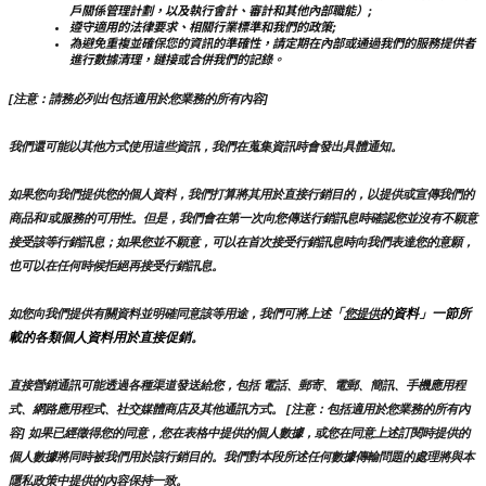
戶關係管理計劃，以及執行會計、審計和其他內部職能）;
遵守適用的法律要求、相關行業標準和我們的政策;
為避免重複並確保您的資訊的準確性，請定期在內部或通過我們的服務提供者
進行數據清理，鏈接或合併我們的記錄。
[注意：請務必列出包括適用於您業務的所有內容]
我們還可能以其他方式使用這些資訊，我們在蒐集資訊時會發出具體通知。
如果您向我們提供您的個人資料，我們打算將其用於直接行銷目的，以提供或宣傳我們的
商品和/或服務的可用性。但是，我們會在第一次向您傳送行銷訊息時確認您並沒有不願意
接受該等行銷訊息；如果您並不願意，可以在首次接受行銷訊息時向我們表達您的意願，
也可以在任何時候拒絕再接受行銷訊息。
「
的資料」一節所
如您向我們提供有關資料並明確同意該等用途，我們可將上述
您提供
載的各類個人資料用於直接促銷。
直接營銷通訊可能透過各種渠道發送給您，包括 電話、郵寄、電郵、簡訊、手機應用程
式、網路應用程式、社交媒體商店及其他通訊方式。 [注意：包括適用於您業務的所有內
容] 如果已經徵得您的同意，您在表格中提供的個人數據，或您在同意上述訂閱時提供的
個人數據將同時被我們用於該行銷目的。我們對本段所述任何數據傳輸問題的處理將與本
隱私政策中提供的內容保持一致。