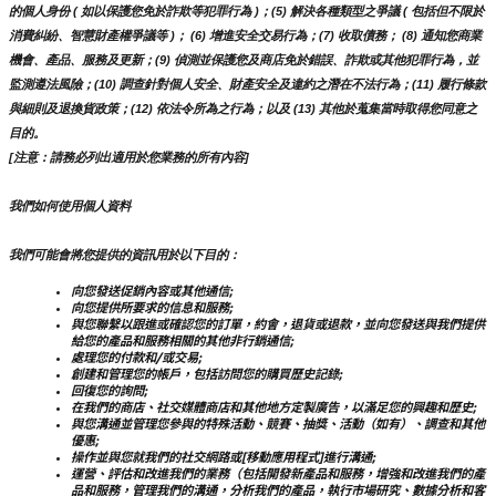
的個人身份 ( 如以保護您免於詐欺等犯罪行為 )；(5) 解決各種類型之爭議 ( 包括但不限於
消費糾紛、智慧財產權爭議等 )； (6) 增進安全交易行為；(7) 收取債務； (8) 通知您商業
機會、產品、服務及更新；(9) 偵測並保護您及商店免於錯誤、詐欺或其他犯罪行為，並
監測遵法風險；(10) 調查針對個人安全、財產安全及違約之潛在不法行為；(11) 履行條款
與細則及退換貨政策；(12) 依法令所為之行為；以及 (13) 其他於蒐集當時取得您同意之
目的。
[注意：請務必列出適用於您業務的所有內容]
我們如何使用個人資料
我們可能會將您提供的資訊用於以下目的：
向您發送促銷內容或其他通信;
向您提供所要求的信息和服務;
與您聯繫以跟進或確認您的訂單，約會，退貨或退款，並向您發送與我們提供
給您的產品和服務相關的其他非行銷通信;
處理您的付款和/或交易;
創建和管理您的帳戶，包括訪問您的購買歷史記錄;
回復您的詢問;
在我們的商店、社交媒體商店和其他地方定製廣告，以滿足您的興趣和歷史;
與您溝通並管理您參與的特殊活動、競賽、抽獎、活動（如有）、調查和其他
優惠;
操作並與您就我們的社交網路或[移動應用程式]進行溝通;
運營、評估和改進我們的業務（包括開發新產品和服務，增強和改進我們的產
品和服務，管理我們的溝通，分析我們的產品，執行市場研究、數據分析和客