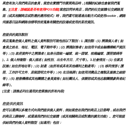
果您有加入我們商店的會員，當您在實體門市購買商品時，[相關的紀錄也會被我們蒐
集。]
[注意：請確認是否有使用POS功能]
當您訪問本商店，我們的社交媒體/社交網路頁
面（或其相關商店或對應的應用程式）時，我們還可能通過自動方式或使用cookie，網路
伺服器日誌和網路信標等技術蒐集有關您的設備或使用的某些資訊。
您提供的資訊類別
商店蒐集您個人資料之個人資料類別可能包括以下類別：1. 識別類 - (1) 辨識個人者 ( 如
會員之姓名、地址、電話、電子郵件等 )；(2) 辨識財務者 ( 如信用卡或金融機構帳戶資訊
等 )；(3) 政府資料中之辨識者 ( 如身分證統一編號、統一證號、稅籍編號、護照號碼等 
)。2. 個人特徵類 - 個人描述 ( 如性別、出生年月日、尺寸等 )。3.社會情況 – (1) 住家及
設施 ( 如住所地址等 )；(2) 財產（如所有或具有其他權利之動產等）；(3) 移民情形 ( 護
照、工作許可文件、居留證明文件等 )；(4) 生活格調 ( 如使用消費品之種類及服務之細節
等 )；(5) 慈善機構或其他團體之會員資格 ( 如社團法人、俱樂部或其他志願團體參與者紀
錄等 )。
[注意：請務必列出適用於您業務的所有內容]
您提供的資訊
時
您可以選擇以多種方式向我們提供個人資料，例如當您在我們的商店上註冊
，或在我們
的商店上購物時，或通過我們的社交媒體（或其相關商店或對應的擴充功能）。您可能提
供給我們的個人資料類型（如適用）包括：