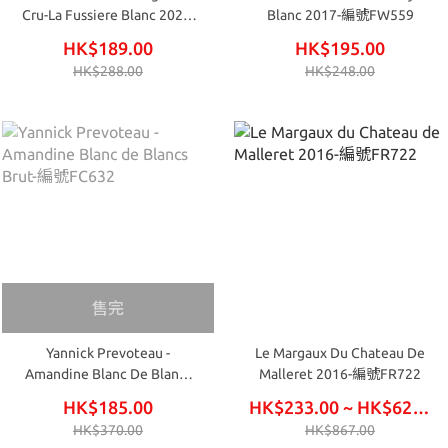
Cru-La Fussiere Blanc 2020-
Blanc 2017-編號FW559
編號FW562
HK$189.00
HK$195.00
HK$288.00
HK$248.00
售完
Yannick Prevoteau -
Le Margaux Du Chateau De
Amandine Blanc De Blancs
Malleret 2016-編號FR722
Brut-編號FC632
HK$185.00
HK$233.00 ~ HK$624.00
HK$370.00
HK$867.00