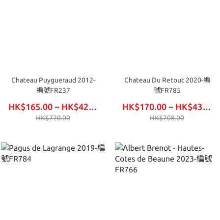
Chateau Puygueraud 2012-
Chateau Du Retout 2020-編
編號FR237
號FR785
HK$165.00 ~ HK$420.00
HK$170.00 ~ HK$435.00
HK$720.00
HK$708.00