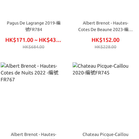
Pagus De Lagrange 2019-編
Albert Brenot - Hautes-
號FR784
Cotes De Beaune 2023-編號
FR766
HK$171.00 ~ HK$438.00
HK$152.00
HK$684.00
HK$228.00
Albert Brenot - Hautes-
Chateau Picque-Caillou