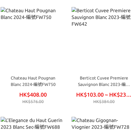
Chateau Haut Pougnan
Berticot Cuvee Premiere
Blanc 2024-編號FW750
Sauvignon Blanc 2023-編號
FW642
HK$408.00
HK$103.00 ~ HK$234.00
HK$576.00
HK$384.00