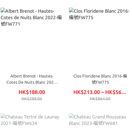
Albert Brenot - Hautes-
Clos Floridene Blanc 2016-編
Cotes De Nuits Blanc 2022-
號FW775
編號FW771
HK$188.00
HK$213.00 ~ HK$564.00
HK$288.00
HK$864.00