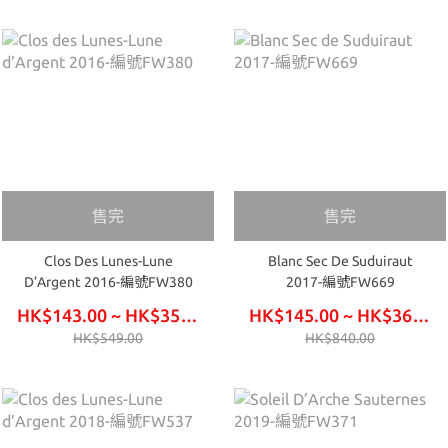
售完
售完
Clos Des Lunes-Lune
Blanc Sec De Suduiraut
D’Argent 2016-編號FW380
2017-編號FW669
HK$143.00 ~ HK$354.00
HK$145.00 ~ HK$360.00
HK$549.00
HK$840.00