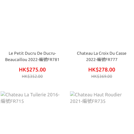
Le Petit Ducru De Ducru-
Chateau La Croix Du Casse
Beaucaillou 2022-編號FR781
2022-編號FR777
HK$275.00
HK$278.00
HK$352.00
HK$369.00