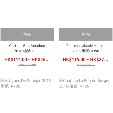
售完
售完
Chateau Bois Mondont
Chateau Lalande Mausse
2016-編號FR690
2015-編號FR398
HK$114.00 ~ HK$267.00
HK$115.00 ~ HK$270.00
HK$567.00
HK$558.00