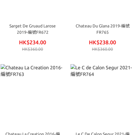
Sarget De Gruaud Larose
Chateau Du Glana 2019-編號
2019-編號FR672
FR765
HK$234.00
HK$238.00
HK$360.00
HK$360.00
Chateau La Creation 2016-編
Le C De Calon Segur 2021-編