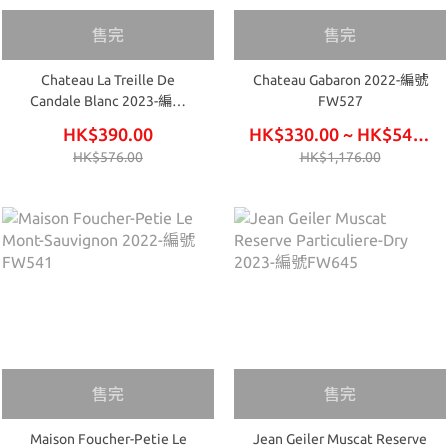
售完
售完
Chateau La Treille De
Chateau Gabaron 2022-編號
Candale Blanc 2023-編號
FW527
FW751
HK$390.00
HK$330.00 ~ HK$540.00
HK$576.00
HK$1,176.00
售完
售完
Maison Foucher-Petie Le
Jean Geiler Muscat Reserve