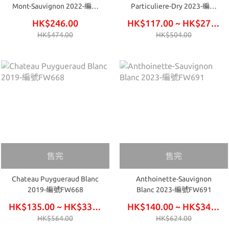
Mont-Sauvignon 2022-編號
Particuliere-Dry 2023-編號
FW541
FW645
HK$246.00
HK$117.00 ~ HK$276.00
HK$474.00
HK$504.00
售完
售完
Chateau Puygueraud Blanc
Anthoinette-Sauvignon
2019-編號FW668
Blanc 2023-編號FW691
HK$135.00 ~ HK$330.00
HK$140.00 ~ HK$345.00
HK$564.00
HK$624.00