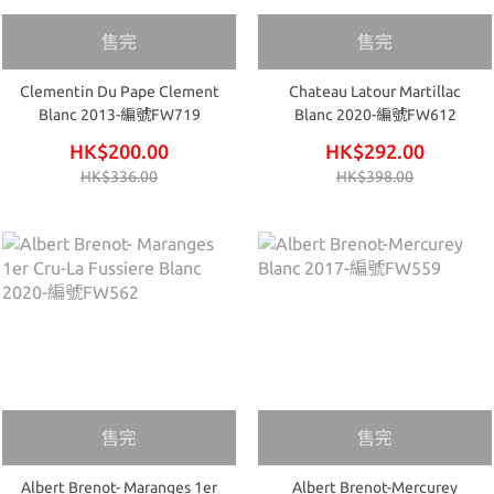
售完
售完
Clementin Du Pape Clement
Chateau Latour Martillac
Blanc 2013-編號FW719
Blanc 2020-編號FW612
HK$200.00
HK$292.00
HK$336.00
HK$398.00
售完
售完
Albert Brenot- Maranges 1er
Albert Brenot-Mercurey