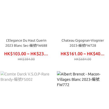
L’Elegance Du Haut Guerin
Chateau Gigognan-Viognier
2023 Blanc Sec-編號FW688
2023-編號FW728
HK$103.00 ~ HK$234.00
HK$161.00 ~ HK$408.00
HK$384.00
HK$684.00