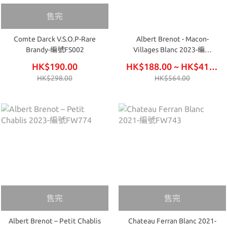
售完
Comte Darck V.S.O.P-Rare
Albert Brenot - Macon-
Brandy-編號FS002
Villages Blanc 2023-編號
FW772
HK$190.00
HK$188.00 ~ HK$414.00
HK$298.00
HK$564.00
售完
售完
Albert Brenot – Petit Chablis
Chateau Ferran Blanc 2021-