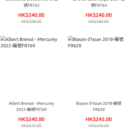
號FR763
號FR764
HK$240.00
HK$240.00
HK$388.00
HK$388.00
Albert Brenot - Mercurey
Blason D’Issan 2018-編號
2022-編號FR769
FR620
HK$240.00
HK$245.00
HK$322.00
HK$320.00