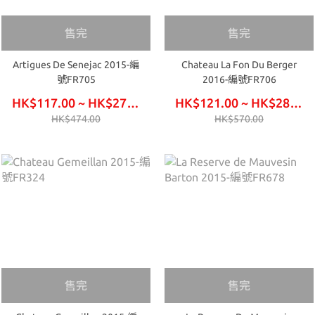
售完
售完
Artigues De Senejac 2015-編
Chateau La Fon Du Berger
號FR705
2016-編號FR706
HK$117.00 ~ HK$276.00
HK$121.00 ~ HK$288.00
HK$474.00
HK$570.00
售完
售完