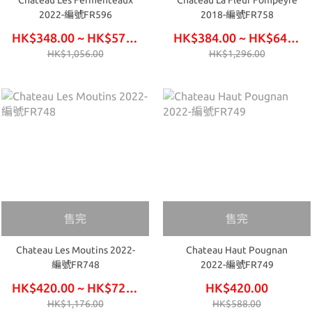
Chateau Les Fermenteaux
Chateau La Fleur Fompeyre
2022-編號FR596
2018-編號FR758
HK$348.00 ~ HK$576.00
HK$384.00 ~ HK$648.00
HK$1,056.00
HK$1,296.00
售完
售完
Chateau Les Moutins 2022-
Chateau Haut Pougnan
編號FR748
2022-編號FR749
HK$420.00 ~ HK$720.00
HK$420.00
HK$1,176.00
HK$588.00