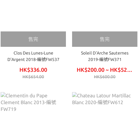
售完
售完
Clos Des Lunes-Lune
Soleil D’Arche Sauternes
D’Argent 2018-編號FW537
2019-編號FW371
HK$336.00
HK$200.00 ~ HK$525.00
HK$654.00
HK$600.00