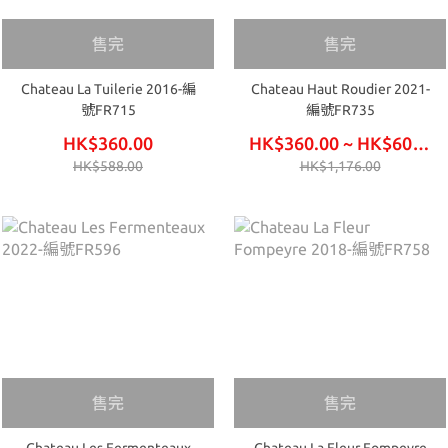
售完
售完
Chateau La Tuilerie 2016-編
Chateau Haut Roudier 2021-
號FR715
編號FR735
HK$360.00
HK$360.00 ~ HK$600.00
HK$588.00
HK$1,176.00
售完
售完