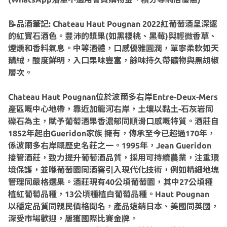
📝品酒筆記: Chateau Haut Pougnan 2022紅葡萄酒呈深邃
的紅寶石酒色。豐沛的漿果(如黑櫻桃、黑莓)與輕微香草、
煙燻和香料氣息。中等酒體，口感優雅圓潤，單寧柔軟如天
鵝絨，酸度鮮明，入口果味豐富，餘味持久帶礦物與黑胡椒
層次。
Chateau Haut Pougnan位於波爾多右岸Entre-Deux-Mers
產區嘅中心地帶，靠近加龍河右岸，土壤以黏土-石灰岩同
礫石為主，賦予葡萄酒果香濃郁同順滑口感嘅特質。酒莊自
1852年起由Gueridon家族 擁有，傳承至今已超過170年，
係波爾多右岸嘅歷史名莊之一。1995年，Jean Gueridon
接管酒莊，致力提升葡萄酒品質，採用可持續農業，注重環
境保護，並喺葡萄園同酒窖引入現代化技術，例如精細地塊
管理同嚴格選果。酒莊現有40公頃葡萄園，其中27公頃種
植紅葡萄品種，13公頃種植白葡萄品種。Haut Pougnan
以穩定品質同親民價格聞名，產品遠銷日本、美國同英國，
深受市場歡迎，屢獲國際比賽金牌。