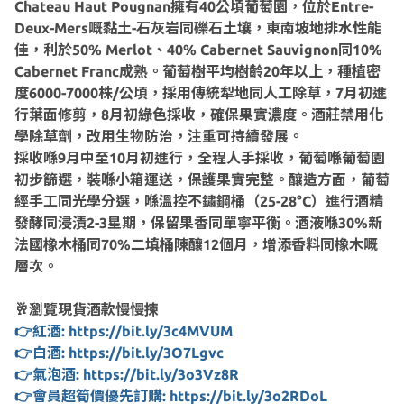
Chateau Haut Pougnan擁有40公頃葡萄園，位於Entre-
Deux-Mers嘅黏土-石灰岩同礫石土壤，東南坡地排水性能
佳，利於50% Merlot、40% Cabernet Sauvignon同10%
Cabernet Franc成熟。葡萄樹平均樹齡20年以上，種植密
度6000-7000株/公頃，採用傳統犁地同人工除草，7月初進
行葉面修剪，8月初綠色採收，確保果實濃度。酒莊禁用化
學除草劑，改用生物防治，注重可持續發展。
採收喺9月中至10月初進行，全程人手採收，葡萄喺葡萄園
初步篩選，裝喺小箱運送，保護果實完整。釀造方面，葡萄
經手工同光學分選，喺溫控不鏽鋼桶（25-28°C）進行酒精
發酵同浸漬2-3星期，保留果香同單寧平衡。酒液喺30%新
法國橡木桶同70%二填桶陳釀12個月，增添香料同橡木嘅
層次。
🥂瀏覽現貨酒款慢慢揀
👉紅酒: https://bit.ly/3c4MVUM
👉白酒: https://bit.ly/3O7Lgvc
👉氣泡酒: https://bit.ly/3o3Vz8R
👉會員超筍價優先訂購: https://bit.ly/3o2RDoL