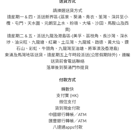
送貨方式
請揀選送貨方式
逢星期一 & 四，派送新界區-(荔景、葵涌、青衣、荃灣、深井至小
欖、屯門、天水圍、元朗至上水、粉嶺、大埔、沙田、馬鞍山及西
貢)
逢星期二 & 五，派送九龍及港島區-(美孚、荔枝角、長沙灣、深水
埗、油尖旺、九龍塘、紅磡、土瓜灣、九龍城、啟德、黃大仙、鑽
石山、彩虹、牛頭角、九龍灣至油塘、將軍澳及香港島)
東涌及馬灣地區送貨，逢星期五上午時段派送(公眾假期除外)，運輸
送貨前會電話聯絡
落單後到葵涌門市提貨
付款方式
轉數快
支付寶 (HK)
微信支付
貨到現金付款
中國銀行轉帳／ATM
匯豐銀行轉帳／ATM
八達通apps付款