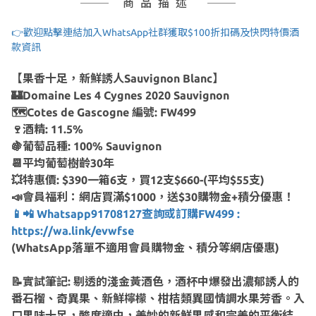
商品描述
👉歡迎點擊連結加入WhatsApp社群獲取$100折扣碼及快閃特價酒
款資訊
【果香十足，新鮮誘人Sauvignon Blanc】
🏰Domaine Les 4 Cygnes 2020 Sauvignon
🗺Cotes de Gascogne 編號: FW499
🍷酒精: 11.5%
🍇葡萄品種: 100% Sauvignon
📆平均葡萄樹齡30年
💥特惠價: $390一箱6支，買12支$660-(平均$55支)
📣會員福利：網店買滿$1000，送$30購物金+積分優惠！
📱📲 Whatsapp91708127查詢或訂購FW499 :
https://wa.link/evwfse
(WhatsApp落單不適用會員購物金、積分等網店優惠)
📝實試筆記: 剔透的淺金黃酒色，酒杯中爆發出濃郁誘人的
番石榴、奇異果、新鮮檸檬、柑桔類異國情調水果芳香。入
口果味十足，酸度適中，美妙的新鮮果感和完美的平衡結