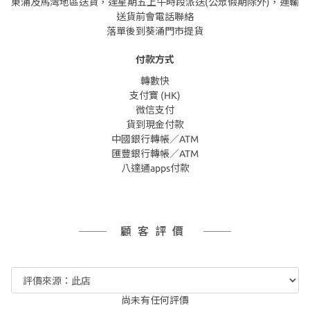
東涌及馬灣地區送貨，逢星期五上午時段派送(公眾假期除外)，運輸
送貨前會電話聯絡
落單後到葵涌門市提貨
付款方式
轉數快
支付寶 (HK)
微信支付
貨到現金付款
中國銀行轉帳／ATM
匯豐銀行轉帳／ATM
八達通apps付款
顧客評價
尚未有任何評價