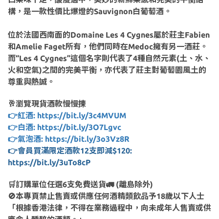
構，是一款性價比爆燈的Sauvignon白葡萄酒。
位於法國西南面的Domaine Les 4 Cygnes屬於莊主Fabien
和Amelie Faget所有，他們同時在Medoc擁有另一酒莊。
而“Les 4 Cygnes”這個名字則代表了4種自然元素(土、水、
火和空氣)之間的完美平衡，亦代表了莊主對葡萄園風土的
尊重與熱誠。
🥂瀏覽現貨酒款慢慢揀
👉紅酒: https://bit.ly/3c4MVUM
👉白酒: https://bit.ly/3O7Lgvc
👉氣泡酒: https://bit.ly/3o3Vz8R
👉會員買滿限定酒款12支即減$120:
https://bit.ly/3uTo8cP
🛒訂購單位任選6支免費送貨🚛 (離島除外)
🚫本專頁禁止售賣或供應任何酒精類飲品予18歲以下人士
「根據香港法律，不得在業務過程中，向未成年人售賣或供