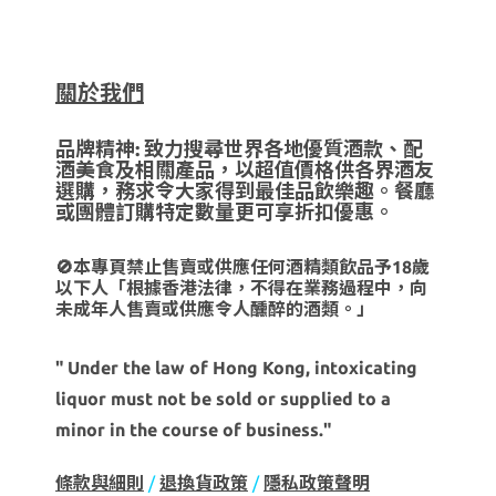
關於我們
品牌精神: 致力搜尋世界各地優質酒款、配
酒美食及相關產品，以超值價格供各界酒友
選購，務求令大家得到最佳品飲樂趣。餐廳
或團體訂購特定數量更可享折扣優惠。
🚫本專頁禁止售賣或供應任何酒精類飲品予18歲
以下人「根據香港法律，不得在業務過程中，向
未成年人售賣或供應令人醺醉的酒類。」
" Under the law of Hong Kong, intoxicating
liquor must not be sold or supplied to a
minor in the course of business."
條款與細則
/
退換貨政策
/
隱私政策聲明