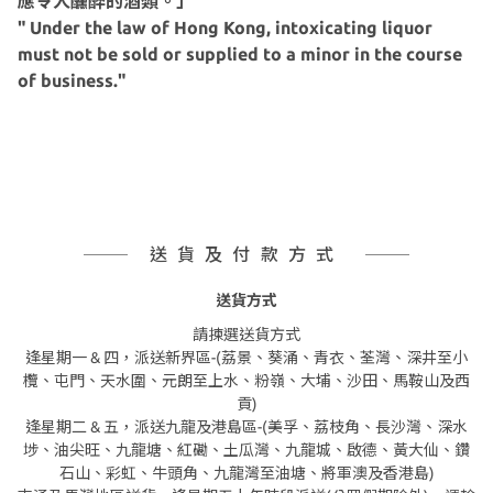
應令人醺醉的酒類。」
" Under the law of Hong Kong, intoxicating liquor
must not be sold or supplied to a minor in the course
of business."
送貨及付款方式
送貨方式
請揀選送貨方式
逢星期一 & 四，派送新界區-(荔景、葵涌、青衣、荃灣、深井至小
欖、屯門、天水圍、元朗至上水、粉嶺、大埔、沙田、馬鞍山及西
貢)
逢星期二 & 五，派送九龍及港島區-(美孚、荔枝角、長沙灣、深水
埗、油尖旺、九龍塘、紅磡、土瓜灣、九龍城、啟德、黃大仙、鑽
石山、彩虹、牛頭角、九龍灣至油塘、將軍澳及香港島)