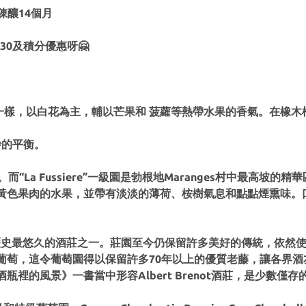
陳釀14個月
30及積分優惠呀🤗
酒一樣，以白花為主，輔以芒果和 菠蘿等熱帶水果的香氣。在橡
妙的平衡。
法定產區。而“La Fussiere”一級園是勃根地Maranges村中
黃色果肉的水果，並帶有淡淡的薄荷、桉樹氣息和點點煙熏味。
9年，是當地歷史最悠久的酒莊之一。莊園至今仍保留許多美好的傳統
葡萄，這令葡萄園得以保留許多70年以上的優質老藤，讓各界酒
裡的風景》一書當中形容Albert Brenot酒莊，是少數