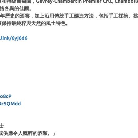
evrey-Chambertin Premier Cru., Chambolle-Musi
乘且風格各異的佳釀。
200多年歷史的酒窖，加上沿用傳統手工釀造方法，包括手工採摘、挑
酒液保持最純粹與天然的風土特色。
link/6yj6d6
o8cP
3z5QMdd
士
或供應令人醺醉的酒類。」