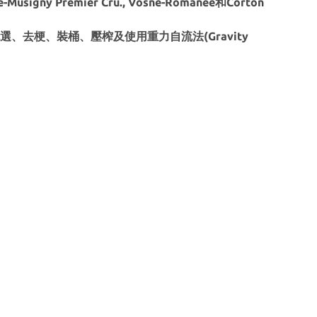
gny Premier Cru., Vosne-Romanee和Corton
選、去梗、裝桶、壓榨及使用重力自流法(Gravity