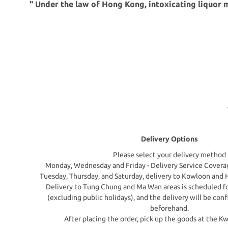
" Under the law of Hong Kong, intoxicating liquor m
Delivery Options
Please select your delivery method
Monday, Wednesday and Friday - Delivery Service Coverag
Tuesday, Thursday, and Saturday, delivery to Kowloon and 
Delivery to Tung Chung and Ma Wan areas is scheduled f
(excluding public holidays), and the delivery will be con
beforehand.
After placing the order, pick up the goods at the K