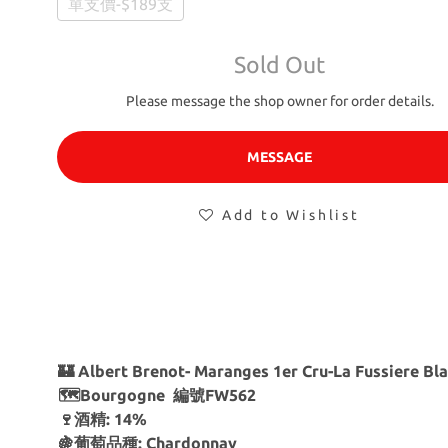
單支價-$189支
Sold Out
Please message the shop owner for order details.
MESSAGE
Add to Wishlist
🏰 Albert Brenot- Maranges 1er Cru-La Fussiere Bl
🗺Bourgogne 編號FW562
🍷酒精: 14%
🍇葡萄品種: Chardonnay