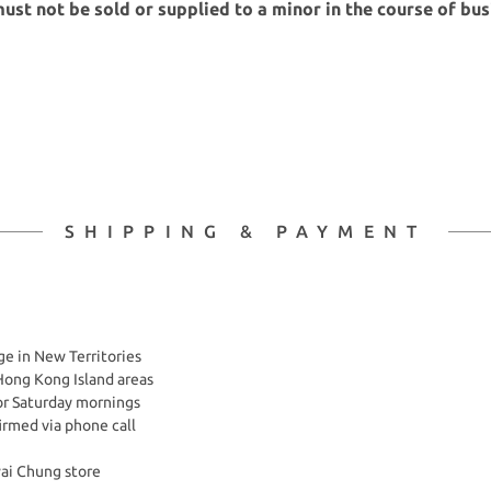
ust not be sold or supplied to a minor in the course of bus
SHIPPING & PAYMENT
e in New Territories
Hong Kong Island areas
or Saturday mornings
firmed via phone call
wai Chung store