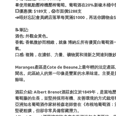
📆使用氣動壓榨機壓榨葡萄。葡萄酒在20%新橡木桶中
💥優惠價: $189支，😱市面價$288支
📣唔好忘記會員網店落單每買滿$1000，再送你購物金$
📝筆記:
酒色: 外觀金黃色。
香氣: 香氣微妙而精緻，就像 博納丘所有優質白葡萄
氣。
口感: 複雜，在濃郁、力量、礦物質和清新之間達到微
Maranges產區是Cote de Beaune上最年輕的
聞名。此區給人的第一印像是豐富的水果味道。主要是
餘味。
酒莊介紹: Albert Brenot酒莊創立於184
葡萄藤的生長，並堅持採用有機、友善環境的方式栽培
亞洲知名葡萄酒作家林裕森老師曾在《布根地葡萄酒：酒瓶
堅硬粗獷，但卻非常具備窖藏潛力。