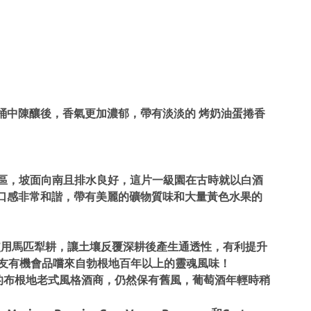
木桶中陳釀後，香氣更加濃郁，帶有淡淡的 烤奶油蛋捲香
最高坡的精華區，坡面向南且排水良好，這片一級園在古時就以白酒
口感非常和諧，帶有美麗的礦物質味和大量黃色水果的
，依然使用馬匹犁耕，讓土壤反覆深耕後產生通透性，有利提升
友有機會品嚐來自勃根地百年以上的靈魂風味！
僅存的布根地老式風格酒商，仍然保有舊風，葡萄酒年輕時稍