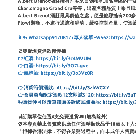
Albert Brenot酒莊擁有許多來自勃根地知名產區的一級和特級葡萄園，G
Charlemagne Grand Cru等等，出產各種品質上
Albert Brenot酒莊最具價值之處，便是他那擁有
Flow)裝瓶，不進行過濾和澄清，嚴格控制產量，使
📱📲 Whatsapp91708127專人落單FW562: https://wa.
🥂瀏覽現貨酒款慢慢揀
👉紅酒: https://bit.ly/3c4MVUM
👉白酒: https://bit.ly/3O7Lgvc
👉氣泡酒: https://bit.ly/3o3Vz8R
👉清貨筍價酒款: https://bit.ly/3zhWCXY
👉會員買滿限定酒款12支即減$120: https://bit.ly/3uT
🤩購物仲可以隨單加購多款破底價商品: https://bit.ly/
🛒訂購單位任選6支免費送貨🚛 (離島除外)
🚫本專頁禁止售賣或供應任何酒精類飲品予18歲以下人
「根據香港法律，不得在業務過程中，向未成年人售賣