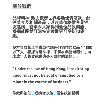
關於我們
品牌精神: 致力搜尋世界各地優質酒款、配
酒美食及相關產品，以超值價格供各界酒
友選購，務求令大家得到最佳品飲樂趣。
餐廳或團體訂購特定數量更可享折扣優
惠。
🚫本專頁禁止售賣或供應任何酒精類飲品予18歲
以下人「根據香港法律，不得在業務過程中，向
未成年人售賣或供應令人醺醉的酒類。」
" Under the law of Hong Kong, intoxicating
liquor must not be sold or supplied to a
minor in the course of business."
條款與細則
/
退換貨政策
/
隱私政策聲明