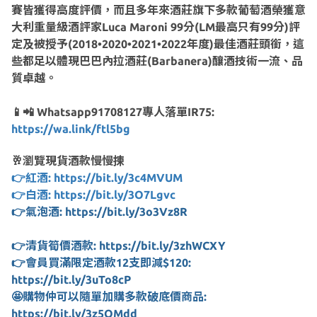
賽皆獲得高度評價，而且多年來酒莊旗下多款葡萄酒榮獲意
大利重量級酒評家Luca Maroni 99分(LM最高只有99分)評
定及被授予(2018•2020•2021•2022年度)最佳酒莊頭銜，這
些都足以體現巴巴內拉酒莊(Barbanera)釀酒技術一流、品
質卓越。
📱📲 Whatsapp91708127專人落單IR75:
https://wa.link/ftl5bg
🥂瀏覽現貨酒款慢慢揀
👉紅酒: https://bit.ly/3c4MVUM
👉白酒: https://bit.ly/3O7Lgvc
👉氣泡酒: https://bit.ly/3o3Vz8R
👉清貨筍價酒款: https://bit.ly/3zhWCXY
👉會員買滿限定酒款12支即減$120:
https://bit.ly/3uTo8cP
🤩購物仲可以隨單加購多款破底價商品:
https://bit.ly/3z5QMdd