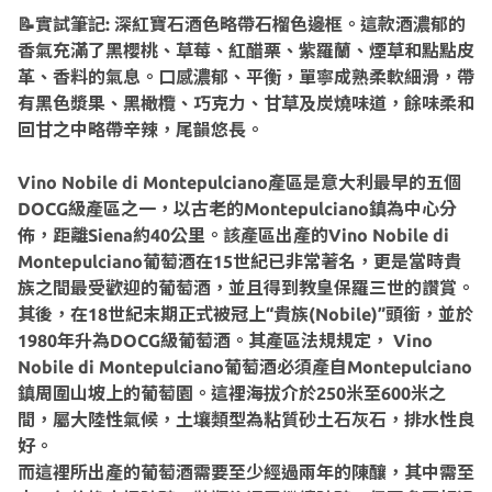
📝實試筆記: 深紅寶石酒色略帶石榴色邊框。這款酒濃郁的
香氣充滿了黑櫻桃、草莓、紅醋栗、紫羅蘭、煙草和點點皮
革、香料的氣息。口感濃郁、平衡，單寧成熟柔軟細滑，帶
有黑色漿果、黑橄欖、巧克力、甘草及炭燒味道，餘味柔和
回甘之中略帶辛辣，尾韻悠長。
Vino Nobile di Montepulciano產區是意大利最早的五個
DOCG級產區之一，以古老的Montepulciano鎮為中心分
佈，距離Siena約40公里。該產區出產的Vino Nobile di
Montepulciano葡萄酒在15世紀已非常著名，更是當時貴
族之間最受歡迎的葡萄酒，並且得到教皇保羅三世的讚賞。
其後，在18世紀末期正式被冠上“貴族(Nobile)”頭銜，並於
1980年升為DOCG級葡萄酒。其產區法規規定， Vino
Nobile di Montepulciano葡萄酒必須產自Montepulciano
鎮周圍山坡上的葡萄園。這裡海拔介於250米至600米之
間，屬大陸性氣候，土壤類型為粘質砂土石灰石，排水性良
好。
而這裡所出產的葡萄酒需要至少經過兩年的陳釀，其中需至