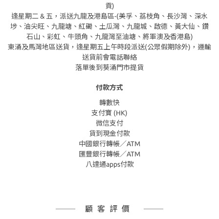
貢)
逢星期二 & 五，派送九龍及港島區-(美孚、荔枝角、長沙灣、深水
埗、油尖旺、九龍塘、紅磡、土瓜灣、九龍城、啟德、黃大仙、鑽
石山、彩虹、牛頭角、九龍灣至油塘、將軍澳及香港島)
東涌及馬灣地區送貨，逢星期五上午時段派送(公眾假期除外)，運輸
送貨前會電話聯絡
落單後到葵涌門市提貨
付款方式
轉數快
支付寶 (HK)
微信支付
貨到現金付款
中國銀行轉帳／ATM
匯豐銀行轉帳／ATM
八達通apps付款
顧客評價