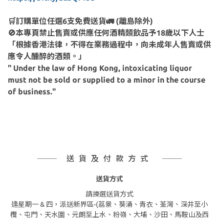
🛒訂購單位任選6支免費送貨🚛 (離島除外)
🚫本專頁禁止售賣或供應任何酒精類飲品予18歲以下人士
「根據香港法律，不得在業務過程中，向未成年人售賣或供
應令人醺醉的酒類。」
" Under the law of Hong Kong, intoxicating liquor
must not be sold or supplied to a minor in the course
of business."
送貨及付款方式
送貨方式
請揀選送貨方式
逢星期一 & 四，派送新界區-(荔景、葵涌、青衣、荃灣、深井至小
欖、屯門、天水圍、元朗至上水、粉嶺、大埔、沙田、馬鞍山及西