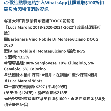
👉歡迎點擊連結加入WhatsApp社群獲取$100折扣
碼及快閃特價酒款資訊
🤩意大利“貴族蒙特布查諾”DOCG葡萄酒
【Luca Maroni: 2018•2020•2021•2022年度最佳酒莊打
造】
🏰Barbanera Vino Nobile Di Montepulciano DOCG
2020
🗺Vino Nobile di Montepulciano 編號: IR75
🍷酒精: 13.5%
🍇葡萄品種: 80% Sangiovese, 10% Ciliegiolo, 5%
Canaiolo, 5% Colorino
📆法國橡木桶中陳釀18個月，在鋼桶中至少陳釀6個月
🏅Luca Maroni 96pts
💥一套3支推廣價: $297 (平均$99支)
(單支價: $124支)，😱市面價:$218支
📣唔好忘記會員網店落單買滿$1000，再送你購物金$30及
積分優惠呀🤗