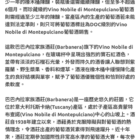
少一年的橡木桶陳釀，裝瓶後還需繼續陳釀，但至多不超過
6個月。而珍藏級的Vino Nobile di Montepulciano葡萄酒
則需經過至少三年的陳釀。當產區內的生產的葡萄酒若未能
達到法定準則，則只可將葡萄酒標註為DOC級別的Vino
Nobile di Montepulciano葡萄酒銷售。
這款巴巴內拉家族酒莊(Barbanera)旗下的Vino Nobile di
Montepulciano，在玻璃杯中呈現出強烈的寶石紅酒色，
並帶有淡淡的石榴石光暈，外發而持久的酒香讓人聯想到紫
羅蘭、野生漿果、香料和煙草。酒液在橡木桶中緩慢陳化產
生的良好結構與單寧，賦予了葡萄酒優雅個性和恰到好處的
柔軟度。
巴巴內拉家族酒莊(Barbanera)是一座歷史悠久的莊園，它
位於意大利托斯卡納(Tuscany)產區，處於子產區高貴蒙特
布查諾(Vino Nobile di Montepulciano)中心的山坡上。酒
莊自1938年建立以來，憑藉勇於克服障礙與對葡萄酒的熱
情理念，令酒莊出產的葡萄酒質素得到飛速躍升。近十年
來，酒莊定期參加國際性非常高水準的葡萄酒大賽，每次參