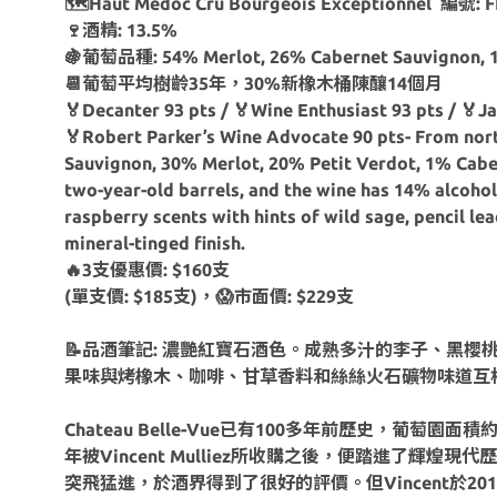
🗺Haut Medoc Cru Bourgeois Exceptionnel 編號: 
🍷酒精: 13.5%
🍇葡萄品種:
54% Merlot, 26% Cabernet Sauvignon, 
📆葡萄平均樹齡35年，30%新橡木桶陳釀14個月
🏅Decanter 93 pts / 🏅Wine Enthusiast 93 pts / 🏅J
🏅Robert Parker’s Wine Advocate 90 pts- From north
Sauvignon, 30% Merlot, 20% Petit Verdot, 1% Cabe
two-year-old barrels, and the wine has 14% alcohol.
raspberry scents with hints of wild sage, pencil l
mineral-tinged finish.
🔥3支優惠價: $160支
(單支價: $185支)，😱市面價: $229支
📝品酒筆記: 濃艷紅寶石酒色。成熟多汁的李子、黑
果味與烤橡木、咖啡、甘草香料和絲絲火石礦物味道互
Chateau Belle-Vue已有100多年前歷史，葡萄園
年被Vincent Mulliez所收購之後，便踏進了輝煌現代歷史
突飛猛進，於酒界得到了很好的評價。但Vincent於20