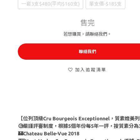
一套3支$480(平均$160支)
單支價-$185支
售完
若想購買，請聯絡我們。
聯絡我們
加入追蹤清單
【位列頂級Cru Bourgeois Exceptionnel，質素媲
🧐嚴謹評審制度，根據5個年份每5年一評，按質素分為3個級別，
🏰Chateau Belle-Vue 2018