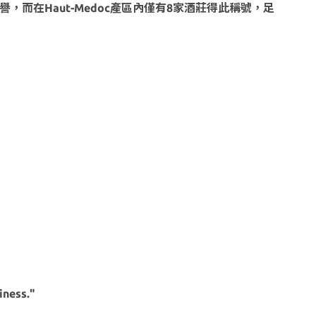
高名譽，而在Haut-Medoc產區內僅有8家酒莊得此稱號，足
iness."