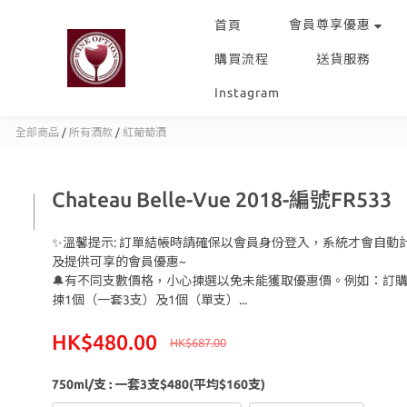
會員尊享優惠
首頁
購買流程
送貨服務
Instagram
全部商品
/
所有酒款
/
紅葡萄酒
Chateau Belle-Vue 2018-編號FR533
✨溫馨提示: 訂單結帳時請確保以會員身份登入，系統才會自動
及提供可享的會員優惠~
🔔有不同支數價格，小心揀選以免未能獲取優惠價。例如：訂購
揀1個（一套3支）及1個（單支）...
HK$480.00
HK$687.00
750ml/支
: 一套3支$480(平均$160支)