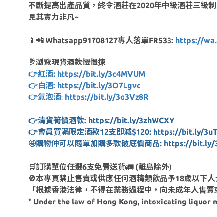
不斷提高出產品質，終令酒莊在2020年中級酒莊三級制之中，獲
見其實力非凡~
📱📲 Whatsapp91708127專人落單FR533:
https://wa.
🥂瀏覽現貨酒款慢慢揀
👉紅酒: https://bit.ly/3c4MVUM
👉白酒: https://bit.ly/3O7Lgvc
👉氣泡酒: https://bit.ly/3o3Vz8R
👉清貨筍價酒款: https://bit.ly/3zhWCXY
👉會員買滿限定酒款12支即減$120: https://bit.ly/3uT
🤩購物仲可以隨單加購多款破底價商品: https://bit.ly/
🛒訂購單位任選6支免費送貨🚛 (離島除外)
🚫本專頁禁止售賣或供應任何酒精類飲品予18歲以下人
「根據香港法律，不得在業務過程中，向未成年人售賣
" Under the law of Hong Kong, intoxicating liquor m