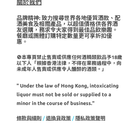
關於我們
品牌精神: 致力搜尋世界各地優質酒款、配
酒美食及相關產品，以超值價格供各界酒
友選購，務求令大家得到最佳品飲樂趣。
餐廳或團體訂購特定數量更可享折扣優
惠。
🚫本專頁禁止售賣或供應任何酒精類飲品予18歲
以下人「根據香港法律，不得在業務過程中，向
未成年人售賣或供應令人醺醉的酒類。」
" Under the law of Hong Kong, intoxicating
liquor must not be sold or supplied to a
minor in the course of business."
條款與細則
/
退換貨政策
/
隱私政策聲明