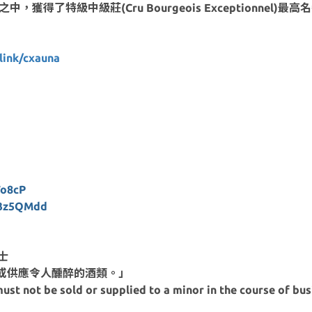
得了特級中級莊(Cru Bourgeois Exceptionnel)最
link/cxauna
o8cP
3z5QMdd
士
或供應令人醺醉的酒類。」
ust not be sold or supplied to a minor in the course of bus