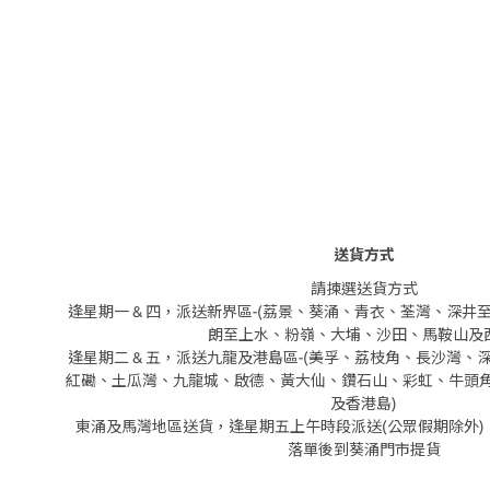
送貨方式
請揀選送貨方式
逢星期一 & 四，派送新界區-(荔景、葵涌、青衣、荃灣、深
朗至上水、粉嶺、大埔、沙田、馬鞍山及西
逢星期二 & 五，派送九龍及港島區-(美孚、荔枝角、長沙灣
紅磡、土瓜灣、九龍城、啟德、黃大仙、鑽石山、彩虹、牛頭
及香港島)
東涌及馬灣地區送貨，逢星期五上午時段派送(公眾假期除外)
落單後到葵涌門市提貨