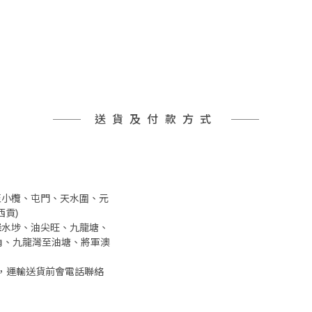
送貨及付款方式
井至小欖、屯門、天水圍、元
貢)
、深水埗、油尖旺、九龍塘、
角、九龍灣至油塘、將軍澳
，運輸送貨前會電話聯絡