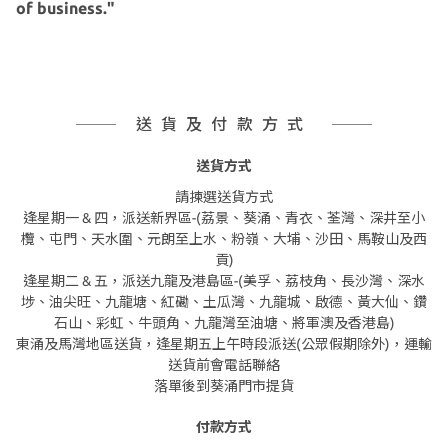
of business."
送貨及付款方式
送貨方式
請揀選送貨方式
逢星期一 & 四，派送新界區-(荔景、葵涌、青衣、荃灣、深井至小
欖、屯門、天水圍、元朗至上水、粉嶺、大埔、沙田、馬鞍山及西
貢)
逢星期二 & 五，派送九龍及港島區-(美孚、荔枝角、長沙灣、深水
埗、油尖旺、九龍塘、紅磡、土瓜灣、九龍城、啟德、黃大仙、鑽
石山、彩虹、牛頭角、九龍灣至油塘、將軍澳及香港島)
東涌及馬灣地區送貨，逢星期五上午時段派送(公眾假期除外)，運輸
送貨前會電話聯絡
落單後到葵涌門市提貨
付款方式