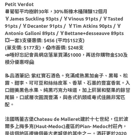
Petit Verdot
📆葡萄平均樹齡30年，30%新橡木桶陳釀12個月
🏅James Suckling 93pts / 🏅Vinous 91pts / 🏅Tasted
91pts / 🏅Decanter 91pts / 🏅Tim Atkins 90pts / 🏅
Antonio Galloni 89pts / 🏅Bettane+desseauve 89pts
💥一套3支優惠價: $456 (平均$152支)
(單支價: $177支)，😱市面價: $248支
📣唔好忘記會員網店落單買滿$1000，再送你購物金$30及
積分優惠呀🤗
📝品酒筆記: 紫紅寶石酒色。充滿成熟黑加侖子、黑莓、松
露、甜李、可可豆和絲絲皮革、香草、石墨的豐富香氣。入
口甜美黑色水果、純黑巧克力味道，加上菸葉和堅果的餘甘
尾韻，口感層次圓潤豐滿，與各式扒類或粵式佳餚非常匹
配。
法國瑪蕾古堡Chateau de Malleret建於十七世紀，位於波
爾多上梅多克(Haut-Medoc)產區的Pian- Medoc村莊內，
是這個地區裡幾個最古老城堡的其中之ㄧ。酒莊更於2020