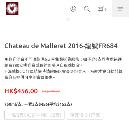
Chateau de Malleret 2016-編號FR684
🔔歡迎混合不同酒款滿6支享免費送貨服務；如不足6支可考慮補運
輸費$80安排送貨或預約到葵涌自取點提貨。
✨溫馨提示: 訂單結帳時請確保以會員身份登入，系統才會自動計算
積分及提供可享的會員優惠~
HK$456.00
HK$744.00
750ml/支
: 一套3支$456(平均$152支)
一套3支$456(平均$152支)
單支價-$177支