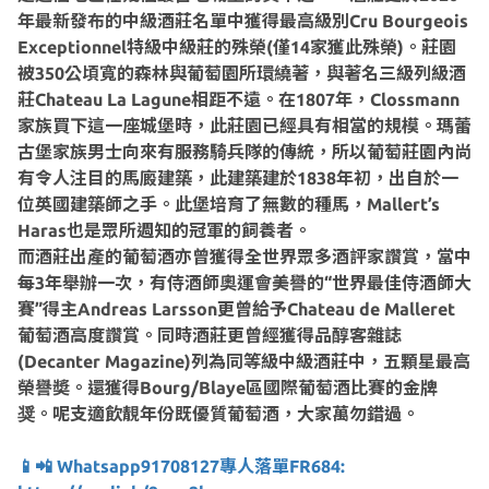
年最新發布的中級酒莊名單中獲得最高級別Cru Bourgeois
Exceptionnel特級中級莊的殊榮(僅14家獲此殊榮)。莊園
被350公頃寬的森林與葡萄園所環繞著，與著名三級列級酒
莊Chateau La Lagune相距不遠。在1807年，Clossmann
家族買下這一座城堡時，此莊園已經具有相當的規模。瑪蕾
古堡家族男士向來有服務騎兵隊的傳統，所以葡萄莊園內尚
有令人注目的馬廄建築，此建築建於1838年初，出自於一
位英國建築師之手。此堡培育了無數的種馬，Mallert’s
Haras也是眾所週知的冠軍的飼養者。
而酒莊出產的葡萄酒亦曾獲得全世界眾多酒評家讚賞，當中
每3年舉辦一次，有侍酒師奧運會美譽的“世界最佳侍酒師大
賽”得主Andreas Larsson更曾給予Chateau de Malleret
葡萄酒高度讚賞。同時酒莊更曾經獲得品醇客雜誌
(Decanter Magazine)列為同等級中級酒莊中，五顆星最高
榮譽奬。還獲得Bourg/Blaye區國際葡萄酒比賽的金牌
奨。呢支適飲靚年份既優質葡萄酒，大家萬勿錯過。
📱📲 Whatsapp91708127專人落單FR684: