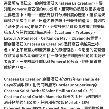
產區著名酒莊之一的創世酒莊(Chateau La Creation)。要
知道Pomerol產區僅約800公頃，至現時仍然是波爾多幾個
主要產區中，唯一一個沒有修訂分級制度的產區，但卻是波
爾多乃至當今世界上出產名貴佳釀比例最多的產區。皆因除
了酒王(Petrus)柏翠之外，更有多家品質和價格都可媲美傳
統五大名莊的家族精品酒莊，如Lafleur、Trotanoy、
Latour A Pomerol、Certan de May、L'Evangile等等。
而創世酒莊(Chateau La Creation)憑藉產區卓越風土特
色，加上不斷努力和至高無上的釀酒理念，令造出的葡萄酒
在該區眾多名星酒莊之中佔一席位及得到廣泛的葡萄酒愛好
者肯定，一支咁高性價比既Pomerol葡萄酒，絕對值得推
薦給你品嚐~
Chateau La Creation(創世酒莊)於2012年被Famille de
Gaye家族收購，他們同時擁有Bordeaux Superieur的
Chateau Saint Barbe和Saint Emilion Grand Cru的
Chateau Grand Corbin Manuel兩個著名酒莊。現時創世
酒莊佔地約4.6公頃，莊園種有70% Merlot、25%
Cabernet Franc和5% Cabernet Sauvignon，葡萄樹齡平