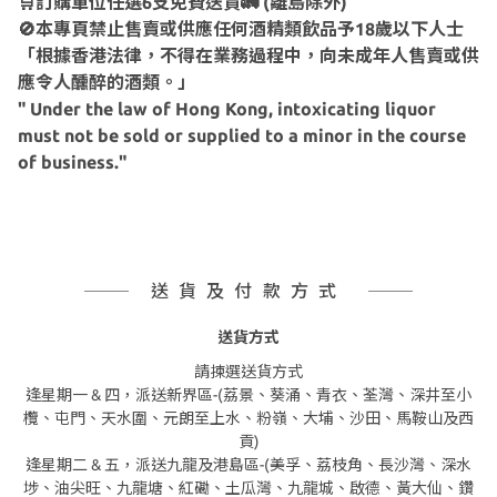
🛒訂購單位任選6支免費送貨🚛 (離島除外)
🚫本專頁禁止售賣或供應任何酒精類飲品予18歲以下人士
「根據香港法律，不得在業務過程中，向未成年人售賣或供
應令人醺醉的酒類。」
" Under the law of Hong Kong, intoxicating liquor
must not be sold or supplied to a minor in the course
of business."
送貨及付款方式
送貨方式
請揀選送貨方式
逢星期一 & 四，派送新界區-(荔景、葵涌、青衣、荃灣、深井至小
欖、屯門、天水圍、元朗至上水、粉嶺、大埔、沙田、馬鞍山及西
貢)
逢星期二 & 五，派送九龍及港島區-(美孚、荔枝角、長沙灣、深水
埗、油尖旺、九龍塘、紅磡、土瓜灣、九龍城、啟德、黃大仙、鑽