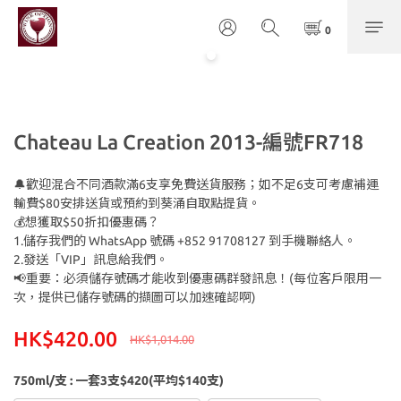
Chateau La Creation 2013-編號FR718
🔔歡迎混合不同酒款滿6支享免費送貨服務；如不足6支可考慮補運
輸費$80安排送貨或預約到葵涌自取點提貨。
💰想獲取$50折扣優惠碼？
1.儲存我們的 WhatsApp 號碼 +852 91708127 到手機聯絡人。
2.發送「VIP」訊息給我們。
📢重要：必須儲存號碼才能收到優惠碼群發訊息！(每位客戶限用一
次，提供已儲存號碼的擷圖可以加速確認啊)
HK$420.00
HK$1,014.00
750ml/支
: 一套3支$420(平均$140支)