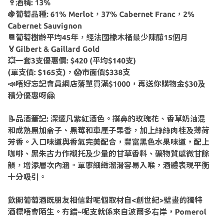
🍷酒精: 13%
🍇葡萄品種: 61% Merlot，37% Cabernet Franc，2%
Cabernet Sauvignon
📆葡萄樹齡平均45年，經法國橡木桶最少陳釀15個月
🏅Gilbert & Gaillard Gold
💥一套3支優惠價: $420 (平均$140支)
(單支價: $165支)，😱市面價$338支
📣唔好忘記會員網店落單買滿$1000，再送你購物金$30及
積分優惠呀🤗
📝品酒筆記: 深邃凡紫紅酒色。撲鼻的玫瑰花、香草奶油混
和成熟黑加侖子、黑莓和車厘子果香，加上絲絲肉桂及薄荷
芳香。入口味道與香氣完美配合，豐富黑色水果味道，配上
咖啡、黑朱古力作襯托及少量的甘草香料、礦物質感微甘餘
韻，增添層次內涵。單寧細緻溜滑容易入喉，酒體表現平衡
十分吸引。
飲開葡萄酒既朋友相信對呢個取材自<創世紀>壁畫的獨特
酒標唔會陌生。冇錯~呢支就係來自波爾多右岸，Pomerol