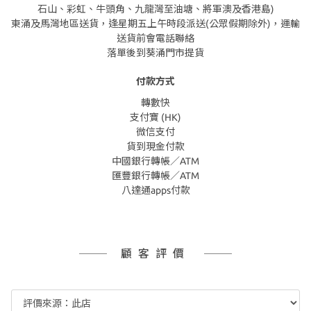
石山、彩虹、牛頭角、九龍灣至油塘、將軍澳及香港島)
東涌及馬灣地區送貨，逢星期五上午時段派送(公眾假期除外)，運輸
送貨前會電話聯絡
落單後到葵涌門市提貨
付款方式
轉數快
支付寶 (HK)
微信支付
貨到現金付款
中國銀行轉帳／ATM
匯豐銀行轉帳／ATM
八達通apps付款
顧客評價