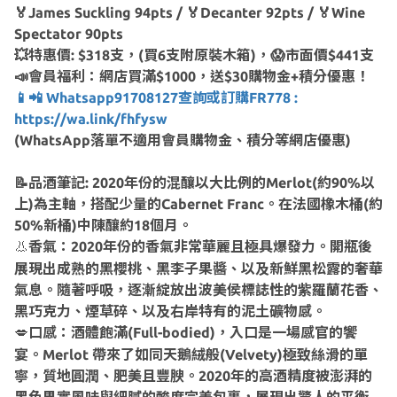
🏅James Suckling 94pts / 🏅Decanter 92pts / 🏅Wine
Spectator 90pts
💥特惠價: $318支，(買6支附原裝木箱)，😱市面價$441支
📣會員福利：網店買滿$1000，送$30購物金+積分優惠！
📱📲 Whatsapp91708127查詢或訂購FR778 :
https://wa.link/fhfysw
(WhatsApp落單不適用會員購物金、積分等網店優惠)
📝品酒筆記: 2020年份的混釀以大比例的Merlot(約90%以
上)為主軸，搭配少量的Cabernet Franc。在法國橡木桶(約
50%新桶)中陳釀約18個月。
香氣：2020年份的香氣非常華麗且極具爆發力。開瓶後
👃
展現出成熟的黑櫻桃、黑李子果醬、以及新鮮黑松露的奢華
氣息。隨著呼吸，逐漸綻放出波美侯標誌性的紫羅蘭花香、
黑巧克力、煙草碎、以及右岸特有的泥土礦物感。
口感：酒體飽滿(Full-bodied)，入口是一場感官的饗
💋
宴。Merlot 帶來了如同天鵝絨般(Velvety)極致絲滑的單
寧，質地圓潤、肥美且豐腴。2020年的高酒精度被澎湃的