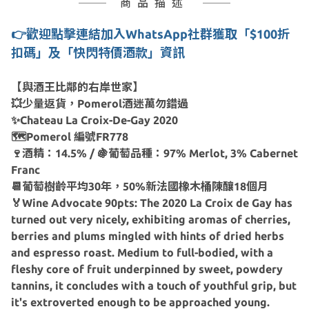
商品描述
👉
歡迎點擊連結加入WhatsApp社群獲取「$100折
扣碼」及「快閃特價酒款」資訊
【與酒王比鄰的右岸世家】
💥少量返貨，Pomerol酒迷萬勿錯過
✨Chateau La Croix-De-Gay 2020
🗺Pomerol 編號FR778
🍷酒精：14.5% / 🍇葡萄品種：97% Merlot, 3% Cabernet
Franc
📆葡萄樹齡平均30年，50%新法國橡木桶陳釀18個月
🏅Wine Advocate 90pts: The 2020 La Croix de Gay has
turned out very nicely, exhibiting aromas of cherries,
berries and plums mingled with hints of dried herbs
and espresso roast. Medium to full-bodied, with a
fleshy core of fruit underpinned by sweet, powdery
tannins, it concludes with a touch of youthful grip, but
it's extroverted enough to be approached young.