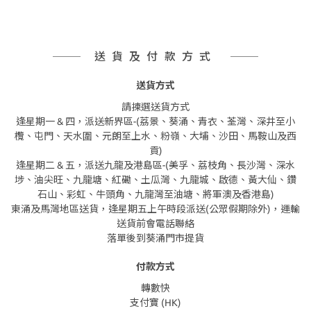
送貨及付款方式
送貨方式
請揀選送貨方式
逢星期一 & 四，派送新界區-(荔景、葵涌、青衣、荃灣、深井至小
欖、屯門、天水圍、元朗至上水、粉嶺、大埔、沙田、馬鞍山及西
貢)
逢星期二 & 五，派送九龍及港島區-(美孚、荔枝角、長沙灣、深水
埗、油尖旺、九龍塘、紅磡、土瓜灣、九龍城、啟德、黃大仙、鑽
石山、彩虹、牛頭角、九龍灣至油塘、將軍澳及香港島)
東涌及馬灣地區送貨，逢星期五上午時段派送(公眾假期除外)，運輸
送貨前會電話聯絡
落單後到葵涌門市提貨
付款方式
轉數快
支付寶 (HK)