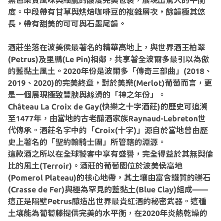
黑色果實風味與細膩的酸度完美包裹，展現出驚人的平衡
度。中段帶有甘草與烘焙咖啡豆的複雜層次，餘韻極其悠
長，帶有甜美的可可與石墨尾韻。
酒莊坐落在波美侯最著名的精華高地上，與世界酒王柏翠
(Petrus)及里鵬(Le Pin)相鄰，共享著全波爾多最引以為傲
的藍黏土風土。2020年份是波爾多「傳奇三部曲」(2018、
2019、2020)的完美終章，對於美樂(Merlot)葡萄而言，更
是一個展現極致豐腴與絲滑的「神之年份」。
Château La Croix de Gay(快樂之十字酒莊)的歷史可追溯
至1477年，由當地的古老釀酒家族Raynaud-Lebreton世
代傳承。酒莊名字中的「Croix(十字)」源自於當地曾由歷
史上著名的「聖約翰騎士團」所管轄的淵源。
這款酒之所以在全球饕客中享有盛譽，完全得益於其無與倫
比的風土(Terroir)。酒莊的葡萄園位於波美侯高地
(Pomerol Plateau)的核心地帶，其土壤由富含鐵質的礫石
(Crasse de Fer)與極為罕見的藍黏土(Blue Clay)組成——
這正是隔壁Petrus釀造出世界最貴紅酒的秘密武器。這種
土壤能為葡萄藤提供完美的水平衡，在2020年炎熱乾燥的