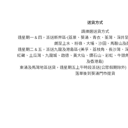
送貨方式
請揀選送貨方式
逢星期一 & 四，派送新界區-(荔景、葵涌、青衣、荃灣、深
朗至上水、粉嶺、大埔、沙田、馬鞍山及西
逢星期二 & 五，派送九龍及港島區-(美孚、荔枝角、長沙灣
紅磡、土瓜灣、九龍城、啟德、黃大仙、鑽石山、彩虹、牛頭
及香港島)
東涌及馬灣地區送貨，逢星期五上午時段派送(公眾假期除外)
落單後到葵涌門市提貨