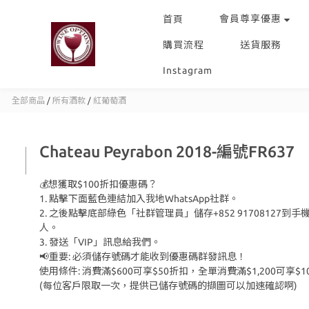
會員尊享優惠
首頁
購買流程
送貨服務
Instagram
全部商品
/
所有酒款
/
紅葡萄酒
Chateau Peyrabon 2018-編號FR637
💰想獲取$100折扣優惠碼？
1. 點擊下面藍色連結加入我地WhatsApp社群。
2. 之後點擊底部綠色「社群管理員」儲存+852 91708127到手
人。
3. 發送「VIP」訊息給我們。
📢重要: 必須儲存號碼才能收到優惠碼群發訊息！
使用條件: 消費滿$600可享$50折扣，全單消費滿$1,200可享$1
(每位客戶限取一次，提供已儲存號碼的擷圖可以加速確認啊)