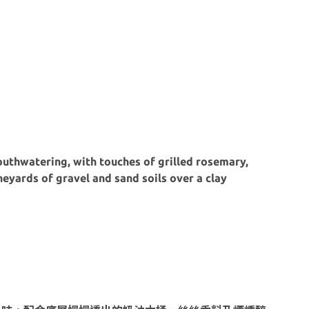
outhwatering, with touches of grilled rosemary,
eyards of gravel and sand soils over a clay