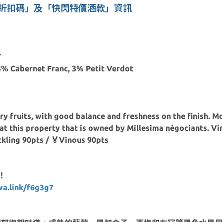
00折扣碼」及「快閃特價酒款」資訊
7
 Cabernet Franc, 3% Petit Verdot
y fruits, with good balance and freshness on the finish. M
 this property that is owned by Millesima négociants. Vin
ckling 90pts / 🏅Vinous 90pts
！
a.link/f6g3g7