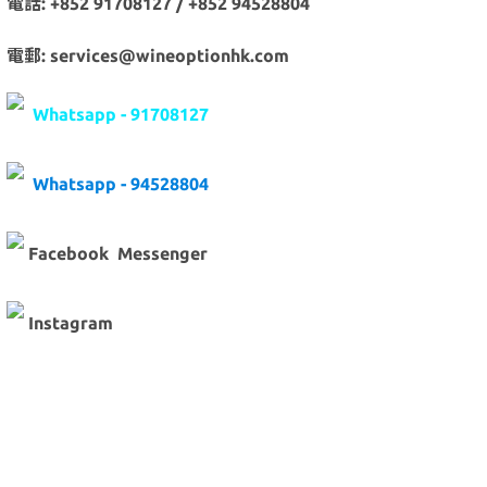
電話: +852 91708127 / +852 94528804
電郵: services@wineoptionhk.com
Whatsapp - 91708127
Whatsapp - 94528804
Facebook Messenger
Instagram