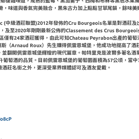
出濃郁復雜味道，成熟的藍莓、黑加侖子、西梅和布冧等黑色水果
滑，味道與香氣完美融合，黑朱古力加上點點甘草尾韻，餘味美
du Medoc (中級酒莊聯盟)2012年發佈的Cru Bourgeois名單是
剛剛最新公佈的Classement des Crus Bourgeois d
c產區僅有24家酒莊獲得，由此可知Chateau Peyrabon出產的葡
胡斯（Arnaud Roux）先生購得佩雷恩城堡，他成功地提高了
買了酒莊，並翻開佩雷恩城堡輝煌的現代篇章。帕特里克是波爾多著名酒
萄酒的品質。目前佩雷恩城堡的葡萄園面積為57公頃，當中7公頃
得中級酒莊名銜之外，更深受業界媒體認可及酒友愛戴。
o8cP