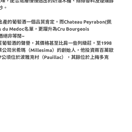
風味，配合底層慢慢透出的奶油木桶、絲絲香料及煙燻醇
妙。
對酒莊及出產的葡萄酒一個品質肯定。而Chateau Peyrabon(佩
u Medoc名單，更躍升為Cru Bourgeois
萄酒絕非等閒~
酒莊葡萄酒的聲譽，其價格甚至比肩一些列級莊。至1998
業公司米希瑪（Millesima）的創始人，他投資兩百萬歐
位於波雅克村（Pauillac），其餘位於上梅多克