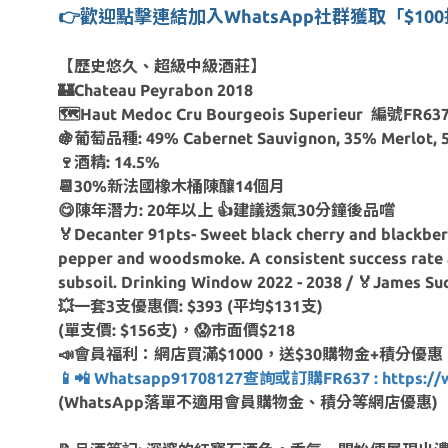
👉
歡迎點擊連結加入WhatsApp社群獲取「$1
【歷史悠久、超級中級酒莊】
🏰Chateau Peyrabon 2018
🗺Haut Medoc Cru Bourgeois Superieur 編號FR63
🍇葡萄品種: 49% Cabernet Sauvignon, 35% Merlot, 5%
🍷酒精: 14.5%
📆30%新法國橡木桶陳釀14個月
😋陳年潛力: 20年以上 👍建議透氣30分鐘後品嚐
🏅Decanter 91pts- Sweet black cherry and blackberr
pepper and woodsmoke. A consistent success rate at
subsoil. Drinking Window 2022 - 2038 / 🏅James Su
💥一套3支優惠價: $393 (平均$131支)
(單支價: $156支)，😱市面價$218
📣會員福利：網店買滿$1000，送$30購物金+積分優惠
📱📲 Whatsapp91708127查詢或訂購FR637 : https://w
(WhatsApp落單不適用會員購物金、積分等網店優惠)