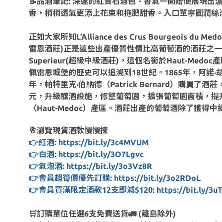
📝品酒筆記: 深邃的紅寶石酒色。香氣一開始便展現
香，稍稍透氣更添上花束和拖肥甜香。入口單寧圓潤絲
正如大家所知L’Alliance des Crus Bourgeois 
雷恩酒莊)正是這些出產優質性價比高葡萄酒的酒莊之一，及至2020年
Superieur(超級中級酒莊)，這個名銜於Haut-Medo
佩雷恩城堡的歷史可以追溯到18世紀。1865年，阿諾·
年，帕特里克·伯納德（Patrick Bernard）購
元，升級釀酒設施，修整葡萄園，擴張葡萄園面積，提升葡
（Haut-Medoc）產區。酒莊出產的葡萄酒除了獲
🥂瀏覽現貨酒款慢慢揀
👉紅酒: https://bit.ly/3c4MVUM
👉白酒: https://bit.ly/3O7Lgvc
👉氣泡酒: https://bit.ly/3o3Vz8R
👉會員超筍價優先訂購: https://bit.ly/3o2RDoL
👉會員買滿限定酒款12支即減$120: https://bit.ly/3uT
🛒訂購單位任選6支免費送貨🚛 (離島除外)