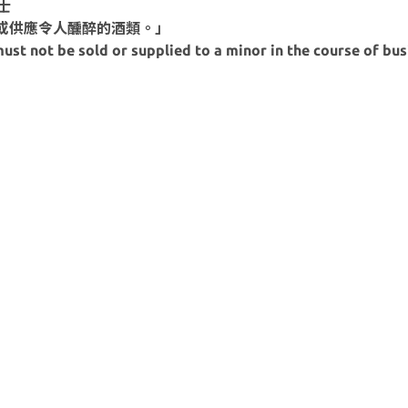
士
或供應令人醺醉的酒類。」
ust not be sold or supplied to a minor in the course of bus