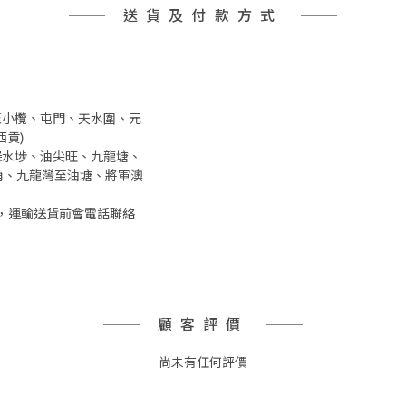
送貨及付款方式
井至小欖、屯門、天水圍、元
貢)
、深水埗、油尖旺、九龍塘、
角、九龍灣至油塘、將軍澳
，運輸送貨前會電話聯絡
顧客評價
尚未有任何評價