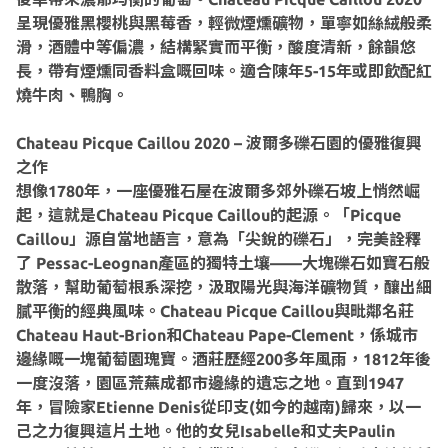
呈現優雅黑櫻桃與黑莓香，輕微煙燻礦物，單寧如絲絨般柔
滑，酒體中等偏濃，結構緊實而平衡，酸度清新，餘韻悠
長，帶有煙燻同香料盒嘅回味。適合陳年5-15年或即飲配紅
燒牛肉、鴨胸。
Chateau Picque Caillou 2020 – 波爾多礫石園的優雅復興
之作
想像1780年，一座優雅石屋在波爾多郊外礫石坡上悄然崛
起，這就是Chateau Picque Caillou的起源。「Picque
Caillou」源自當地語言，意為「尖銳的礫石」，完美詮釋
了 Pessac-Leognan產區的獨特土壤——大塊礫石如寶石般
散落，幫助葡萄根系深挖，汲取陽光與海洋礦物質，釀出細
膩平衡的經典風味。Chateau Picque Caillou與毗鄰名莊
Chateau Haut-Brion和Chateau Pape-Clement，係城市
邊緣嘅一塊葡萄園瑰寶。酒莊歷經200多年風雨，1812年後
一度沒落，園區荒蕪成都市邊緣的遺忘之地。直到1947
年，冒險家Etienne Denis從印支(如今的越南)歸來，以一
己之力復興這片土地。他的女兒Isabelle和丈夫Paulin