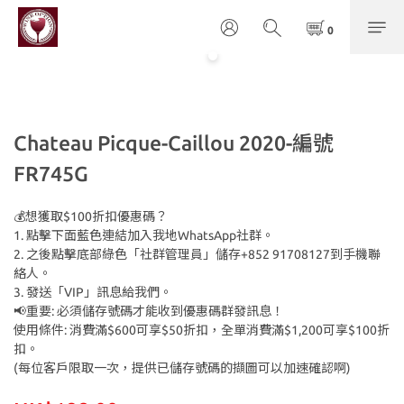
Chateau Picque-Caillou 2020-編號
FR745G
💰想獲取$100折扣優惠碼？
1. 點擊下面藍色連結加入我地WhatsApp社群。
2. 之後點擊底部綠色「社群管理員」儲存+852 91708127到手機聯
絡人。
3. 發送「VIP」訊息給我們。
📢重要: 必須儲存號碼才能收到優惠碼群發訊息！
使用條件: 消費滿$600可享$50折扣，全單消費滿$1,200可享$100折
扣。
(每位客戶限取一次，提供已儲存號碼的擷圖可以加速確認啊)