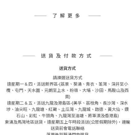
了解更多
送貨及付款方式
送貨方式
請揀選送貨方式
逢星期一 & 四，派送新界區-(荔景、葵涌、青衣、荃灣、深井至小
欖、屯門、天水圍、元朗至上水、粉嶺、大埔、沙田、馬鞍山及西
貢)
逢星期二 & 五，派送九龍及港島區-(美孚、荔枝角、長沙灣、深水
埗、油尖旺、九龍塘、紅磡、土瓜灣、九龍城、啟德、黃大仙、鑽
石山、彩虹、牛頭角、九龍灣至油塘、將軍澳及香港島)
東涌及馬灣地區送貨，逢星期五上午時段派送(公眾假期除外)，運輸
送貨前會電話聯絡
落單後到葵涌門市提貨