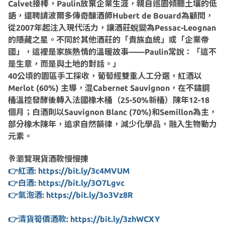
Calvet接棒，Paulin放棄企業生涯，親自巡園傾聽土壤的低
語，還聘請波爾多傳奇釀酒師Hubert de Bouard為顧問，
從2007年起注入現代活力，讓酒莊蛻變為Pessac-Leognan
的隱藏之星。不同於其他酒莊的「貴族血統」或「企業帝
國」，這裡是家族熱情的溫暖故事——Paulin常說：「這不
是生意，而是與土地的對話。」
40公頃的園區手工採收，葡萄經雙重人工分選，紅酒以
Merlot (60%) 主導，混Cabernet Sauvignon，在不鏽鋼
桶溫控發酵後轉入法國橡木桶（25-50%新桶）陳年12-18
個月；白酒則以Sauvignon Blanc (70%)和Semillon為主，
部分橡木陳年，追求自然韻律，減少化學品，融入生物動力
元素。
🥂瀏覽現貨酒款慢慢揀
👉紅酒: https://bit.ly/3c4MVUM
👉白酒: https://bit.ly/3O7Lgvc
👉氣泡酒: https://bit.ly/3o3Vz8R
👉清貨筍價酒款: https://bit.ly/3zhWCXY