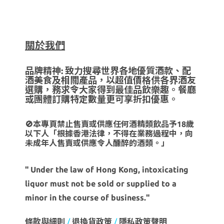
關於我們
品牌精神: 致力搜尋世界各地優質酒款、配
酒美食及相關產品，以超值價格供各界酒友
選購，務求令大家得到最佳品飲樂趣。餐廳
或團體訂購特定數量更可享折扣優惠。
🚫本專頁禁止售賣或供應任何酒精類飲品予18歲
以下人「根據香港法律，不得在業務過程中，向
未成年人售賣或供應令人醺醉的酒類。」
" Under the law of Hong Kong, intoxicating
liquor must not be sold or supplied to a
minor in the course of business."
條款與細則
/
退換貨政策
/
隱私政策聲明