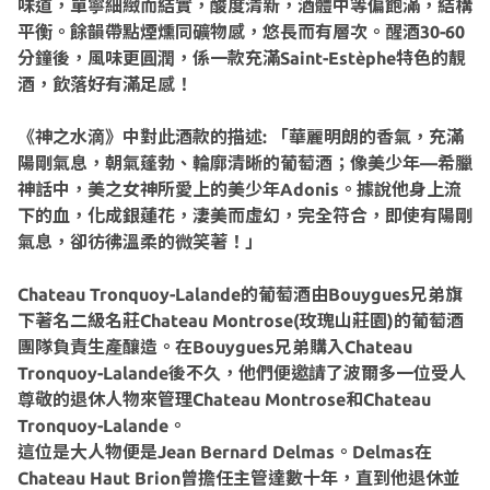
味道，單寧細緻而結實，酸度清新，酒體中等偏飽滿，結構
平衡。餘韻帶點煙燻同礦物感，悠長而有層次。醒酒30-60
分鐘後，風味更圓潤，係一款充滿Saint-Estèphe特色的靚
酒，飲落好有滿足感！
《神之水滴》中對此酒款的描述: 「華麗明朗的香氣，充滿
陽剛氣息，朝氣蓬勃、輪廓清晰的葡萄酒；像美少年—希臘
神話中，美之女神所愛上的美少年Adonis。據說他身上流
下的血，化成銀蓮花，淒美而虛幻，完全符合，即使有陽剛
氣息，卻彷彿溫柔的微笑著！」
Chateau Tronquoy-Lalande的葡萄酒由Bouygues兄弟旗
下著名二級名莊Chateau Montrose(玫瑰山莊園)的葡萄酒
團隊負責生產釀造。在Bouygues兄弟購入Chateau
Tronquoy-Lalande後不久，他們便邀請了波爾多一位受人
尊敬的退休人物來管理Chateau Montrose和Chateau
Tronquoy-Lalande。
這位是大人物便是Jean Bernard Delmas。Delmas在
Chateau Haut Brion曾擔任主管達數十年，直到他退休並