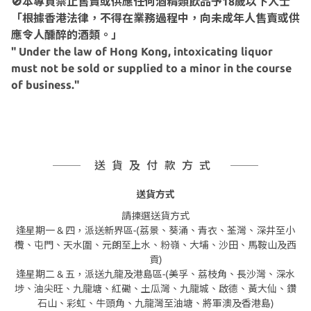
🚫本專頁禁止售賣或供應任何酒精類飲品予18歲以下人士
「根據香港法律，不得在業務過程中，向未成年人售賣或供
應令人醺醉的酒類。」
" Under the law of Hong Kong, intoxicating liquor
must not be sold or supplied to a minor in the course
of business."
送貨及付款方式
送貨方式
請揀選送貨方式
逢星期一 & 四，派送新界區-(荔景、葵涌、青衣、荃灣、深井至小
欖、屯門、天水圍、元朗至上水、粉嶺、大埔、沙田、馬鞍山及西
貢)
逢星期二 & 五，派送九龍及港島區-(美孚、荔枝角、長沙灣、深水
埗、油尖旺、九龍塘、紅磡、土瓜灣、九龍城、啟德、黃大仙、鑽
石山、彩虹、牛頭角、九龍灣至油塘、將軍澳及香港島)