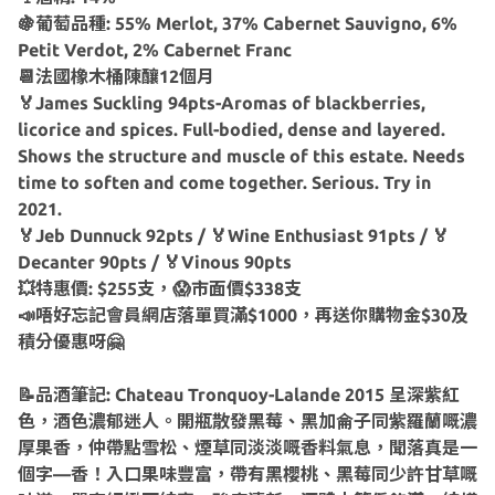
🍇葡萄品種: 55% Merlot, 37% Cabernet Sauvigno, 6%
Petit Verdot, 2% Cabernet Franc
📆法國橡木桶陳釀12個月
🏅James Suckling 94pts-Aromas of blackberries,
licorice and spices. Full-bodied, dense and layered.
Shows the structure and muscle of this estate. Needs
time to soften and come together. Serious. Try in
2021.
🏅Jeb Dunnuck 92pts / 🏅Wine Enthusiast 91pts / 🏅
Decanter 90pts / 🏅Vinous 90pts
💥特惠價: $255支，😱市面價$338支
📣唔好忘記會員網店落單買滿$1000，再送你購物金$30及
積分優惠呀🤗
📝品酒筆記: Chateau Tronquoy-Lalande 2015 呈深紫紅
色，酒色濃郁迷人。開瓶散發黑莓、黑加侖子同紫羅蘭嘅濃
厚果香，仲帶點雪松、煙草同淡淡嘅香料氣息，聞落真是一
個字—香！入口果味豐富，帶有黑櫻桃、黑莓同少許甘草嘅