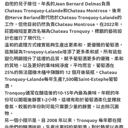
由他的兒子接任。年長的Jean Bernard Delmas負責
Chateau Tronquoy-Lalande和Chateau Montrose，後來
由Herve Berland取代他於Chateau Tronquoy-Lalande的
工作，但他目前仍然負責Chateau Montrose。在2022年，
莊園縮短並更改名稱為Chateau Tronquoy，標籤的藝術設
計也進行了現代化。
溫和的處理方式確實能夠生產出更柔和、更優雅的葡萄酒，
這無疑為Tronquoy-Lalande增添了更多柔和感。所有這些
變化明顯提升了這裡的品質，賦予葡萄酒更多的優雅、柔和
的質地，以及更好的果味純淨度。平均而言，葡萄酒在
25%的新法國橡木桶中陳釀約 12 個月後裝瓶。Chateau
Tronquoy-Lalande每年生產7,500箱Saint-Estephe葡萄
酒。
Tronquoy通常在釀造後的10-15年內最為美味。年輕的年
份可以開瓶後靜置1-2小時，這樣有助於葡萄酒柔化並釋放
香氣。較舊的年份則可能只需要少量的靜置，以去除沉澱
物。
另一個小提示是，自 2008 年以來，Tronquoy 每年都在提
升他們的釀酒技術，生產出更好的葡萄酒。對於熱愛以赤霞