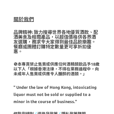
關於我們
品牌精神: 致力搜尋世界各地優質酒款、配
酒美食及相關產品，以超值價格供各界酒
友選購，務求令大家得到最佳品飲樂趣。
餐廳或團體訂購特定數量更可享折扣優
惠。
🚫本專頁禁止售賣或供應任何酒精類飲品予18歲
以下人「根據香港法律，不得在業務過程中，向
未成年人售賣或供應令人醺醉的酒類。」
" Under the law of Hong Kong, intoxicating
liquor must not be sold or supplied to a
minor in the course of business."
條款與細則
/
退換貨政策
/
隱私政策聲明