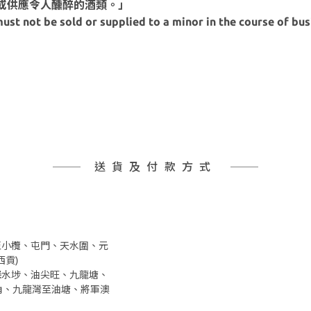
或供應令人醺醉的酒類。」
ust not be sold or supplied to a minor in the course of bus
送貨及付款方式
井至小欖、屯門、天水圍、元
貢)
、深水埗、油尖旺、九龍塘、
角、九龍灣至油塘、將軍澳