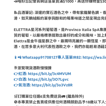
📣唔好忘記會員網店落單買滿$1000，再送你購物金$3
📝品酒筆記: 深邃的寶石酒色之中，帶有紫羅蘭色調
滑，如天鵝絨般的單寧與醇和的莓果味道之間呈現出完
ELETTRA星河系列葡萄酒，是Provinco Ita
質的葡萄，以嚴格標準提取出最好的成分和風味，加上
Elettra是金牛座星群之中，最獨特亮麗的一顆恆星。即
酒，在眾多意大利代表性酒款之中，我們亦能輕易憑藉
📱📲 Whatsapp91708127專人落單IR82: https://wa.li
🥂瀏覽現貨酒款慢慢揀
👉紅酒: https://bit.ly/3c4MVUM
👉白酒: https://bit.ly/3O7Lgvc
👉氣泡酒: https://bit.ly/3o3Vz8R
🛒訂購單位任選6支免費送貨🚛 (離島除外)
🚫本專頁禁止售賣或供應任何酒精類飲品予18歲以下人