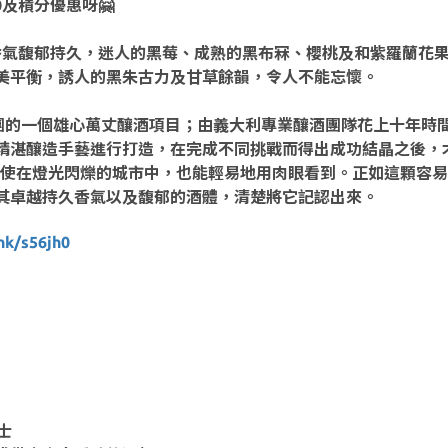
0及積分優惠呀🤗
。香氣馥郁持久，迷人的黑莓、成熟的黑布冧、櫻桃及和紫羅蘭花
美平衡，誘人的黑朱古力及甘草餘韻，令人不能忘懷。
lia SpA集團的一個雄心萬丈釀酒項目；由義大利專業釀酒團隊花
精湛釀造手藝進行打造，在完成不同挑戰而得出成功結晶之後，
使在燈光閃爍的城市中，也能輕易地用肉眼看到。正如這顆容易認出的星星
其卓越持久香氣以及馥郁的酒體，清楚將它記認出來。
nk/s56jh0
士