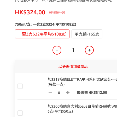
(每位客戶限取一次，提供已儲存號碼的擷圖可以加速確認啊)
HK$324.00
HK$864.00
750ml/支
: 一套3支$324(平均$108支)
一套3支$324(平均$108支)
單支價-165支
以優惠價加購商品
加$312換購ELETTRA星河系列試飲套裝-一
(每款一支)
優惠價 HK$312.00
加$300換購意大利Soave白葡萄酒-編號IW
6支(平均$50支)