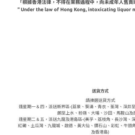
「根據香港法律，不得在業務過程中，向未成年人售賣
" Under the law of Hong Kong, intoxicating liquor m
送貨方式
請揀選送貨方式
逢星期一 & 四，派送新界區-(荔景、葵涌、青衣、荃灣、深
朗至上水、粉嶺、大埔、沙田、馬鞍山及西
逢星期二 & 五，派送九龍及港島區-(美孚、荔枝角、長沙灣
紅磡、土瓜灣、九龍城、啟德、黃大仙、鑽石山、彩虹、牛頭
及香港島)