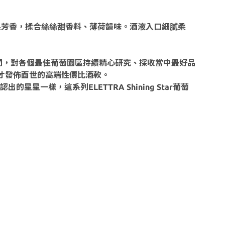
果芳香，揉合絲絲甜香料、薄荷韻味。酒液入口細膩柔
上十年時間，對各個最佳葡萄園區持續精心研究、採收當中最好品
才發佈面世的高端性價比酒款。
一樣，這系列ELETTRA Shining Star葡萄