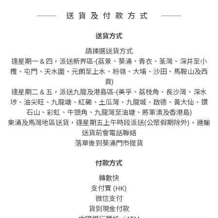
送貨及付款方式
送貨方式
請揀選送貨方式
逢星期一 & 四，派送新界區-(荔景、葵涌、青衣、荃灣、深井至小
欖、屯門、天水圍、元朗至上水、粉嶺、大埔、沙田、馬鞍山及西
貢)
逢星期二 & 五，派送九龍及港島區-(美孚、荔枝角、長沙灣、深水
埗、油尖旺、九龍塘、紅磡、土瓜灣、九龍城、啟德、黃大仙、鑽
石山、彩虹、牛頭角、九龍灣至油塘、將軍澳及香港島)
東涌及馬灣地區送貨，逢星期五上午時段派送(公眾假期除外)，運輸
送貨前會電話聯絡
落單後到葵涌門市提貨
付款方式
轉數快
支付寶 (HK)
微信支付
貨到現金付款