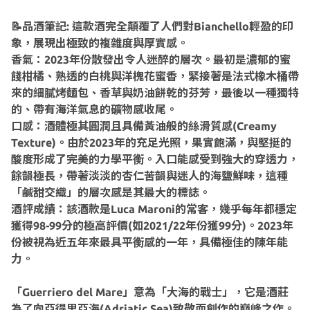
📝品酒筆記: 這款酒完全顛覆了人們對Bianchello輕盈的印
象，展現出極致的複雜度與厚實感。
香氣：2023年份散發出令人迷醉的層次。最初是濃郁的蜜
餞柑橘、熟透的白桃與洋槐花蜜香，緊接著是法式橡木桶帶
來的細膩烤麵包、香草與奶油餅乾的芬芳，最後以一種獨特
的、帶有海洋氣息的礦物感收尾。
口感：酒體極其圓潤且具備黃油般的絲滑質感(Creamy
Texture)。由於2023年的充足光照，果實飽滿，與堅挺的
酸度形成了完美的力學平衡。入口能感受到強大的穿透力，
餘韻極長，帶著淡淡的杏仁苦韻與迷人的海鹽鮮味，這種
「鹹甜交織」的層次感是其最大的標誌。
酒評成績：該酒款是Luca Maroni的常客，幾乎每年都穩定
獲得98-99分的極高評價(如2021/22年份獲99分)。2023年
份被視為近五年來最具平衡感的一年，具備極佳的陳年能
力。
「Guerriero del Mare」意為「大海的戰士」，它是酒莊
為了向亞得里亞海(Adriatic Sea)致敬而創作的巔峰之作。