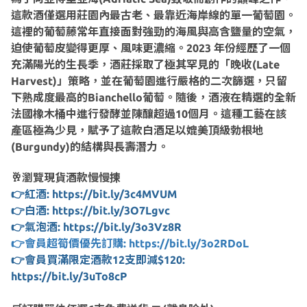
這款酒僅選用莊園內最古老、最靠近海岸線的單一葡萄園。
這裡的葡萄藤常年直接面對強勁的海風與高含鹽量的空氣，
迫使葡萄皮變得更厚、風味更濃縮。2023 年份經歷了一個
充滿陽光的生長季，酒莊採取了極其罕見的「晚收(Late
Harvest)」策略，並在葡萄園進行嚴格的二次篩選，只留
下熟成度最高的Bianchello葡萄。隨後，酒液在精選的全新
法國橡木桶中進行發酵並陳釀超過10個月。這種工藝在該
產區極為少見，賦予了這款白酒足以媲美頂級勃根地
(Burgundy)的結構與長壽潛力。
🥂瀏覽現貨酒款慢慢揀
👉紅酒: https://bit.ly/3c4MVUM
👉白酒: https://bit.ly/3O7Lgvc
👉氣泡酒: https://bit.ly/3o3Vz8R
👉會員超筍價優先訂購: https://bit.ly/3o2RDoL
👉會員買滿限定酒款12支即減$120:
https://bit.ly/3uTo8cP