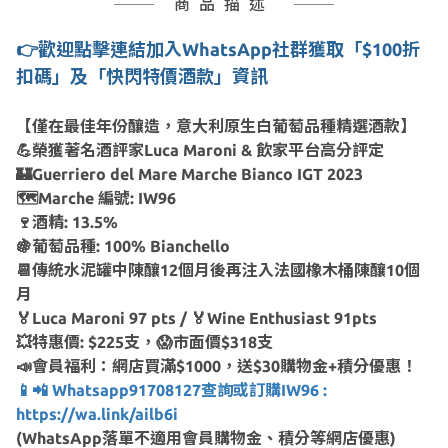
商品描述
👉
歡迎點擊連結加入WhatsApp社群獲取「$100折
扣碼」及「快閃特價酒款」資訊
【僅在最佳年份釀造，意大利原生白葡萄品種精選酒款】
💪榮獲著名酒評家Luca Maroni & 飲家平台高分評定
🏰Guerriero del Mare Marche Bianco IGT 2023
🗺Marche 編號: IW96
🍷酒精: 13.5%
🍇葡萄品種: 100% Bianchello
📆傳統水泥罐中陳釀12個月後再注入法國橡木桶陳釀10個
月
🏅Luca Maroni 97 pts / 🏅Wine Enthusiast 91pts
💥特惠價: $225支，😱市面價$318支
📣會員福利：網店買滿$1000，送$30購物金+積分優惠！
📱📲 Whatsapp91708127查詢或訂購IW96 :
https://wa.link/ailb6i
(WhatsApp落單不適用會員購物金、積分等網店優惠)