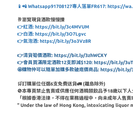
📱📲 Whatsapp91708127專人落單FR617: https://wa.l
🥂瀏覽現貨酒款慢慢揀
👉紅酒: https://bit.ly/3c4MVUM
👉白酒: https://bit.ly/3O7Lgvc
👉氣泡酒: https://bit.ly/3o3Vz8R
👉清貨筍價酒款: https://bit.ly/3zhWCXY
👉會員買滿限定酒款12支即減$120: https://bit.ly/3uT
🤩購物仲可以隨單加購多款破底價商品: https://bit.ly/
🛒訂購單位任選6支免費送貨🚛 (離島除外)
🚫本專頁禁止售賣或供應任何酒精類飲品予18歲以下人
「根據香港法律，不得在業務過程中，向未成年人售賣
" Under the law of Hong Kong, intoxicating liquor m