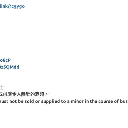
ink/rcgygo
o8cP
3z5QMdd
士
或供應令人醺醉的酒類。」
ust not be sold or supplied to a minor in the course of bus