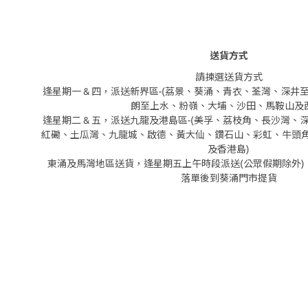
送貨方式
請揀選送貨方式
逢星期一 & 四，派送新界區-(荔景、葵涌、青衣、荃灣、深
朗至上水、粉嶺、大埔、沙田、馬鞍山及西
逢星期二 & 五，派送九龍及港島區-(美孚、荔枝角、長沙灣
紅磡、土瓜灣、九龍城、啟德、黃大仙、鑽石山、彩虹、牛頭
及香港島)
東涌及馬灣地區送貨，逢星期五上午時段派送(公眾假期除外)
落單後到葵涌門市提貨