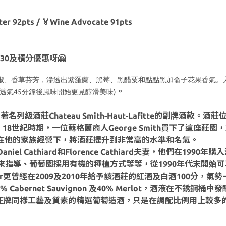
nter 92pts / 🏅Wine Advocate 91pts
30及積分優惠呀🤗
椒、香草芬芳，滲透出紫羅蘭、黑莓、黑醋粟和點點黑加侖子花果香氣。
。
45
)
透氣
分鐘後風味開始更見醇滑美味
gnan產區中著名列級酒莊Chateau Smith-Haut-Lafitte的副牌酒款
18世紀時期，一位蘇格蘭商人George Smith買下了這座莊
座莊園，在他的家族經營下，將酒莊提升到非常高的水準和名氣。
 Cathiard和Florence Cathiard夫妻，他們在1
來指導、葡萄園採用有機的種植方式等等，從1990年代末開始
er更曾經在2009及2010年給予該酒莊的紅酒及白酒100分，氣
abernet Sauvignon 及40% Merlot，酒液在不銹
afitte採用與正牌同樣工藝及質素的精選葡萄造酒，只是在調配比例用上