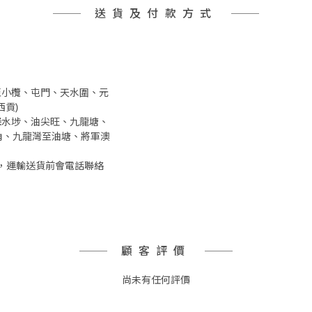
送貨及付款方式
井至小欖、屯門、天水圍、元
貢)
、深水埗、油尖旺、九龍塘、
角、九龍灣至油塘、將軍澳
，運輸送貨前會電話聯絡
顧客評價
尚未有任何評價