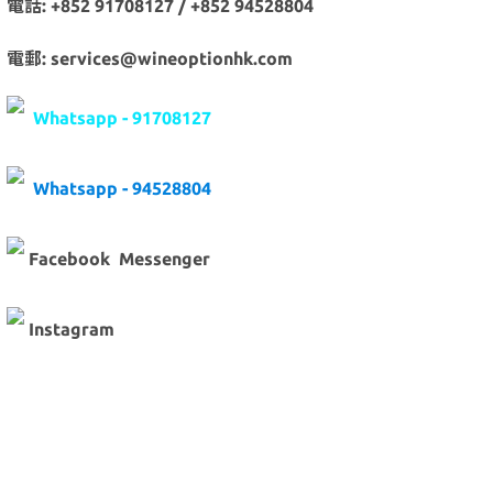
電話: +852 91708127 / +852 94528804
電郵: services@wineoptionhk.com
Whatsapp - 91708127
Whatsapp - 94528804
Facebook Messenger
Instagram