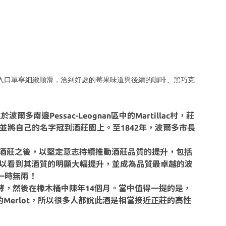
入口單寧細緻順滑，洽到好處的莓果味道與後續的咖啡、黑巧克
。酒莊位於波爾多南邊Pessac-Leognan區中的Martillac村，莊
園，並將自己的名字冠到酒莊園上。至1842年，波爾多市長
990年購入酒莊之後，以堅定意志持續推動酒莊品質的提升，包括
可以看到其酒質的明顯大幅提升，並成為品質最卓越的波
勢一時無兩！
鋼桶中發酵，然後在橡木桶中陳年14個月。當中值得一提的是，
較多的Merlot，所以很多人都說此酒是相當接近正莊的高性