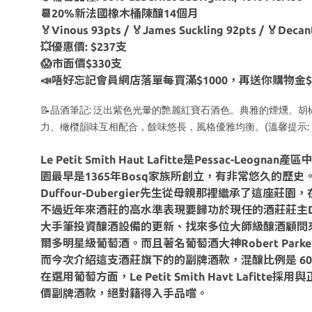
📆20%新法國橡木桶陳釀14個月
🏅Vinous 93pts / 🏅James Suckling 92pts / 🏅Deca
💥優惠價: $237支
😱市面價$330支
📣唔好忘記會員網店落單每買滿$1000，再送你購物金$
📝
:
品酒筆記
泛出紫色光暈的艷麗紅寶石酒色。典雅的煙燻、胡
(
:
力、橄欖韻味互相配合，餘味悠長，風格優雅均衡。
溫馨提示
Le Petit Smith Haut Lafitte是Pessac-Leo
園最早是1365年Bosq家族所創立，有非常悠久的歷史。
Duffour-Dubergier先生從母親那裡繼承了這
不過近年來酒莊的高水準表現要歸功於現任的酒莊莊主Daniel
大手筆投資釀酒設備的更新、找來多位大師級釀酒顧問
爾多明星級葡萄酒。而且著名葡萄酒大神Robert Park
而今次介紹這支酒莊旗下的的副牌酒款，混釀比例是 60% C
在選用葡萄方面，Le Petit Smith Havt L
價副牌酒款，絕對籍得入手品嚐。