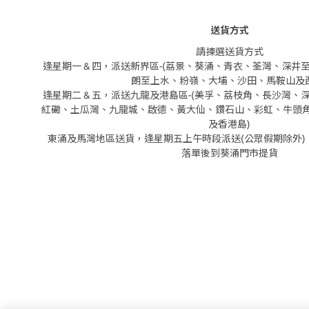
送貨方式
請揀選送貨方式
逢星期一 & 四，派送新界區-(荔景、葵涌、青衣、荃灣、深
朗至上水、粉嶺、大埔、沙田、馬鞍山及西
逢星期二 & 五，派送九龍及港島區-(美孚、荔枝角、長沙灣
紅磡、土瓜灣、九龍城、啟德、黃大仙、鑽石山、彩虹、牛頭
及香港島)
東涌及馬灣地區送貨，逢星期五上午時段派送(公眾假期除外)
落單後到葵涌門市提貨