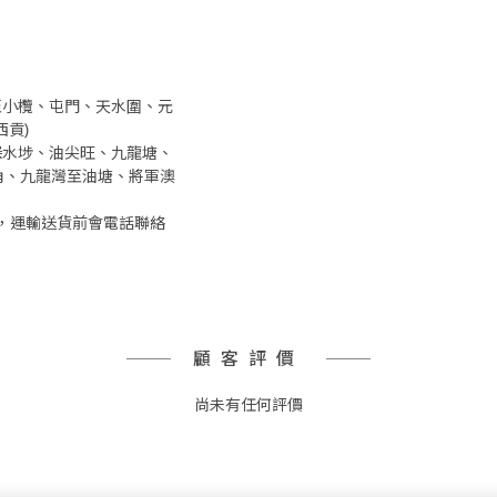
井至小欖、屯門、天水圍、元
貢)
、深水埗、油尖旺、九龍塘、
角、九龍灣至油塘、將軍澳
，運輸送貨前會電話聯絡
顧客評價
尚未有任何評價