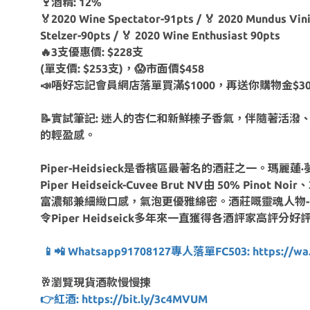
🍷酒精: 12%
🏅2020 Wine Spectator-91pts / 🏅 2020 Mundus Vini
Stelzer-90pts / 🏅 2020 Wine Enthusiast 90pts
🔥3支優惠價: $228支
(單支價: $253支)，😱市面價$458
📣唔好忘記會員網店落單買滿$1000，再送你購物金$3
📝實試筆記: 迷人的杏仁和新鮮榛子香氣，伴隨著活
的輕盈感。
Piper-Heidsieck是香檳區最著名的酒莊之一。瑪麗蓮·夢露亦說講過…“I
Piper Heidseick-Cuvee Brut NV由 50% 
富濃郁兼細緻口感，氣泡更優雅綿密。酒莊嘅靈魂人物-首席釀酒師Régi
令Piper Heidseick多年來一直獲得各酒評家高評分好
📱📲 Whatsapp91708127專人落單FC503: https://wa.l
🥂瀏覽現貨酒款慢慢揀
👉紅酒: https://bit.ly/3c4MVUM