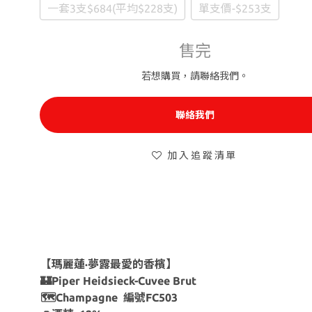
一套3支$684(平均$228支)
單支價-$253支
售完
若想購買，請聯絡我們。
聯絡我們
加入追蹤清單
【瑪麗蓮·夢露最愛的香檳】
🏰Piper Heidsieck-Cuvee Brut
🗺Champagne 編號FC503