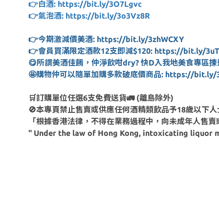
👉白酒: https://bit.ly/3O7Lgvc
👉氣泡酒: https://bit.ly/3o3Vz8R
👉今期激減價美酒: https://bit.ly/3zhWCXY
👉會員買滿限定酒款12支即減$120: https://bit.ly/3uT
😋所謂美酒佳餚，仲淨飲咁dry? 快D入我地美食專區揀選超荀
🤩購物仲可以隨單加購多款破底價商品: https://bit.ly/
🛒訂購單位任選6支免費送貨🚛 (離島除外)
🚫本專頁禁止售賣或供應任何酒精類飲品予18歲以下人
「根據香港法律，不得在業務過程中，向未成年人售賣
" Under the law of Hong Kong, intoxicating liquor m