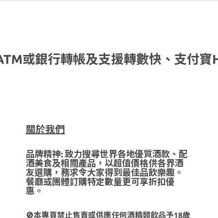
ATM或銀行轉帳及支援轉數快、支付寶
關於我們
品牌精神: 致力搜尋世界各地優質酒款、配
酒美食及相關產品，以超值價格供各界酒
友選購，務求令大家得到最佳品飲樂趣。
餐廳或團體訂購特定數量更可享折扣優
惠。
🚫本專頁禁止售賣或供應任何酒精類飲品予18歲