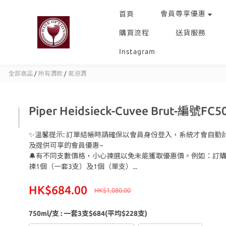
會員尊享優惠
首頁
購買流程
送貨服務
Instagram
全部商品
/
所有酒款
/
氣泡酒
Piper Heidsieck-Cuvee Brut-編號FC5
✨溫馨提示: 訂單結帳時請確保以會員身份登入，系統才會自動
及提供可享的會員優惠~
🔔有不同支數價格，小心揀選以免未能獲取優惠價。例如：訂購
揀1個（一套3支）及1個（單支）...
HK$684.00
HK$1,080.00
750ml/支
: 一套3支$684(平均$228支)