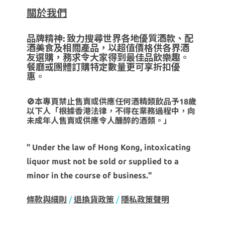
關於我們
品牌精神: 致力搜尋世界各地優質酒款、配
酒美食及相關產品，以超值價格供各界酒
友選購，務求令大家得到最佳品飲樂趣。
餐廳或團體訂購特定數量更可享折扣優
惠。
🚫本專頁禁止售賣或供應任何酒精類飲品予18歲
以下人「根據香港法律，不得在業務過程中，向
未成年人售賣或供應令人醺醉的酒類。」
" Under the law of Hong Kong, intoxicating
liquor must not be sold or supplied to a
minor in the course of business."
條款與細則
/
退換貨政策
/
隱私政策聲明