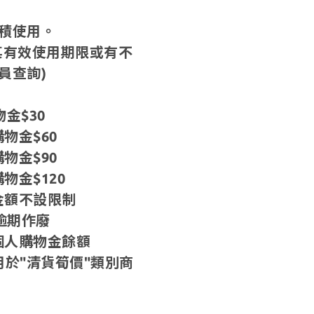
積使用。
其有效使用期限或有不
員查詢)
金$30
物金$60
物金$90
物金$120
物金額不設限制
逾期作廢
個人購物金餘額
於"清貨筍價"類別商