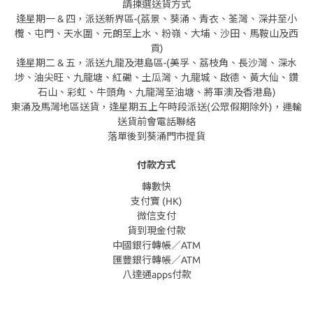
請揀選送貨方式
逢星期一 & 四，派送新界區-(荔景、葵涌、青衣、荃灣、深井至小
欖、屯門、天水圍、元朗至上水、粉嶺、大埔、沙田、馬鞍山及西
貢)
逢星期二 & 五，派送九龍及港島區-(美孚、荔枝角、長沙灣、深水
埗、油尖旺、九龍塘、紅磡、土瓜灣、九龍城、啟德、黃大仙、鑽
石山、彩虹、牛頭角、九龍灣至油塘、將軍澳及香港島)
東涌及馬灣地區送貨，逢星期五上午時段派送(公眾假期除外)，運輸
送貨前會電話聯絡
落單後到葵涌門市提貨
付款方式
轉數快
支付寶 (HK)
微信支付
貨到現金付款
中國銀行轉帳／ATM
匯豐銀行轉帳／ATM
八達通apps付款