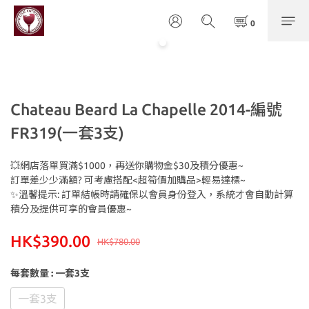
Chateau Beard La Chapelle 2014-編號
FR319(一套3支)
💥網店落單買滿$1000，再送你購物金$30及積分優惠~
訂單差少少滿額? 可考慮搭配<超筍價加購品>輕易達標~
✨溫馨提示: 訂單結帳時請確保以會員身份登入，系統才會自動計算
積分及提供可享的會員優惠~
HK$390.00
HK$780.00
每套數量
: 一套3支
一套3支