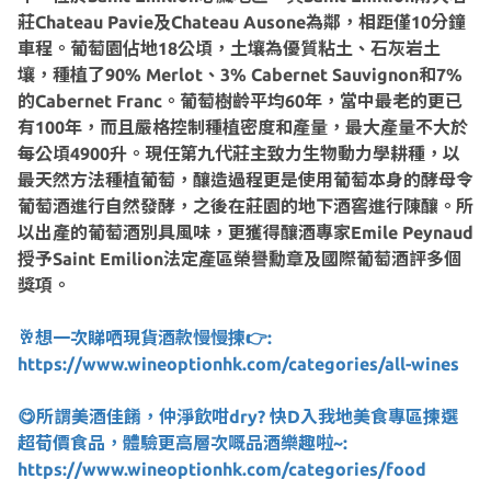
莊Chateau Pavie及Chateau Ausone為鄰，相距僅10分鐘
車程。葡萄園佔地18公頃，土壤為優質粘土、石灰岩土
壤，種植了90% Merlot、3% Cabernet Sauvignon和7%
的Cabernet Franc。葡萄樹齡平均60年，當中最老的更已
有100年，而且嚴格控制種植密度和產量，最大產量不大於
每公頃4900升。現任第九代莊主致力生物動力學耕種，以
最天然方法種植葡萄，釀造過程更是使用葡萄本身的酵母令
葡萄酒進行自然發酵，之後在莊園的地下酒窖進行陳釀。所
以出產的葡萄酒別具風味，更獲得釀酒專家Emile Peynaud
授予Saint Emilion法定產區榮譽勳章及國際葡萄酒評多個
獎項。
🥂想一次睇哂現貨酒款慢慢揀👉:
https://www.wineoptionhk.com/categories/all-wines
😋所謂美酒佳餚，仲淨飲咁dry? 快D入我地美食專區揀選
超荀價食品，體驗更高層次嘅品酒樂趣啦~:
https://www.wineoptionhk.com/categories/food