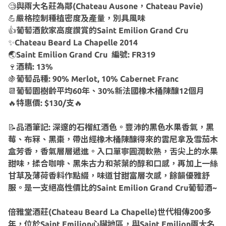
🧐
與兩大名莊為鄰(Chateau Ausone，Chateau Pavie)
💪
嚴格控制種植密度及產量，別具風味
👍
葡萄酒飲家高度讚賞的Saint Emilion Grand Cru
✨
Chateau Beard La Chapelle 2014
🌏
Saint Emilion Grand Cru 編號: FR319
🍷
酒精: 13%
🍇
葡萄品種: 90% Merlot, 10% Cabernet Franc
📆
葡萄園樹齡平均60年、30%新法國橡木桶陳釀12個月
🔥
特惠價: $130/支
🔥
📝
品酒筆記: 深邃的石榴紅酒色。豐沛的黑色水果香氣，黑
莓、布冧、黑棗，帶出經橡木桶陳釀得來的雲尼拿及雪茄木
盒芳香，香氣層層遞進。入口單寧圓潤軟熟，舌尖上的水果
甜味，揉合咖啡、黑朱古力和茶葉的醇和口感，再加上一絲
甘草及薄荷香料作點綴，味道甘甜富層次感，餘韻優雅舒
服。是一支絕高性價比的Saint Emilion Grand Cru葡萄酒~
倍雅堂酒莊(Chateau Beard La Chapelle)世代相傳200多
年，位於Saint Emilion心臟地區，與Saint Emilion兩大名