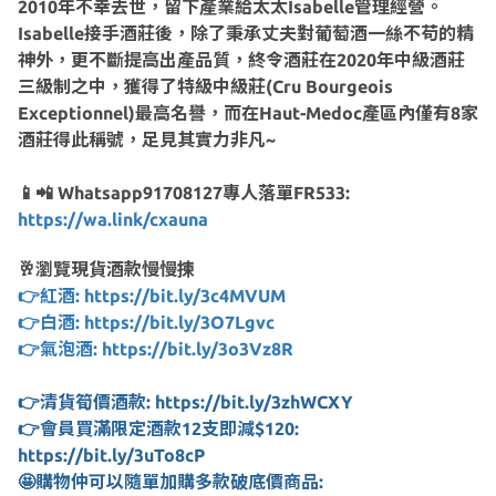
2010年不幸去世，留下產業給太太Isabelle管理經營。
Isabelle接手酒莊後，除了秉承丈夫對葡萄酒一絲不苟的精
神外，更不斷提高出產品質，終令酒莊在2020年中級酒莊
三級制之中，獲得了特級中級莊(Cru Bourgeois
Exceptionnel)最高名譽，而在Haut-Medoc產區內僅有8家
酒莊得此稱號，足見其實力非凡~
📱📲 Whatsapp91708127專人落單FR533:
https://wa.link/cxauna
🥂瀏覽現貨酒款慢慢揀
👉紅酒: https://bit.ly/3c4MVUM
👉白酒: https://bit.ly/3O7Lgvc
👉氣泡酒: https://bit.ly/3o3Vz8R
👉清貨筍價酒款: https://bit.ly/3zhWCXY
👉會員買滿限定酒款12支即減$120:
https://bit.ly/3uTo8cP
🤩購物仲可以隨單加購多款破底價商品: