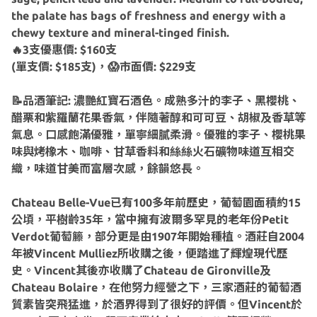
the palate has bags of freshness and energy with a
chewy texture and mineral-tinged finish.
🔥3支優惠價: $160支
(單支價: $185支)，😱市面價: $229支
📝品酒筆記: 濃艷紅寶石酒色。成熟多汁的李子、黑櫻桃、
醋栗和紫羅蘭花果香氣，伴隨著醇和可可豆、胡椒及香草等
氣息。口感飽滿優雅，單寧細膩柔滑。優雅的李子、櫻桃果
味與烤橡木、咖啡、甘草香料和絲絲火石礦物味道互相交
織，味道甘美而富層次感，餘韻悠長。
Chateau Belle-Vue已有100多年前歷史，葡萄園面積約15
公頃，平樹齡35年，當中擁有波爾多罕見的老年份Petit
Verdot葡萄籐，部分更是由1907年開始種植。酒莊自2004
年被Vincent Mulliez所收購之後，便踏進了輝煌現代歷
史。Vincent其後亦收購了Chateau de Gironville及
Chateau Bolaire，在他努力經營之下，三家酒莊的葡萄酒
質素皆突飛猛進，於酒界得到了很好的評價。但Vincent於