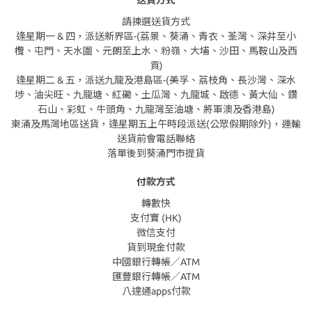
送貨方式
請揀選送貨方式
逢星期一 & 四，派送新界區-(荔景、葵涌、青衣、荃灣、深井至小
欖、屯門、天水圍、元朗至上水、粉嶺、大埔、沙田、馬鞍山及西
貢)
逢星期二 & 五，派送九龍及港島區-(美孚、荔枝角、長沙灣、深水
埗、油尖旺、九龍塘、紅磡、土瓜灣、九龍城、啟德、黃大仙、鑽
石山、彩虹、牛頭角、九龍灣至油塘、將軍澳及香港島)
東涌及馬灣地區送貨，逢星期五上午時段派送(公眾假期除外)，運輸
送貨前會電話聯絡
落單後到葵涌門市提貨
付款方式
轉數快
支付寶 (HK)
微信支付
貨到現金付款
中國銀行轉帳／ATM
匯豐銀行轉帳／ATM
八達通apps付款