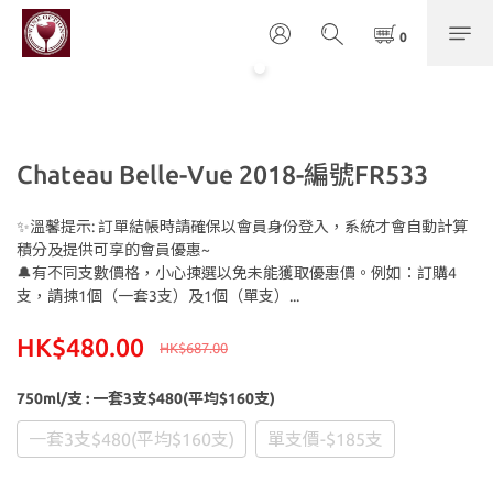
Chateau Belle-Vue 2018-編號FR533
✨溫馨提示: 訂單結帳時請確保以會員身份登入，系統才會自動計算
積分及提供可享的會員優惠~
🔔有不同支數價格，小心揀選以免未能獲取優惠價。例如：訂購4
支，請揀1個（一套3支）及1個（單支）...
HK$480.00
HK$687.00
750ml/支
: 一套3支$480(平均$160支)
一套3支$480(平均$160支)
單支價-$185支