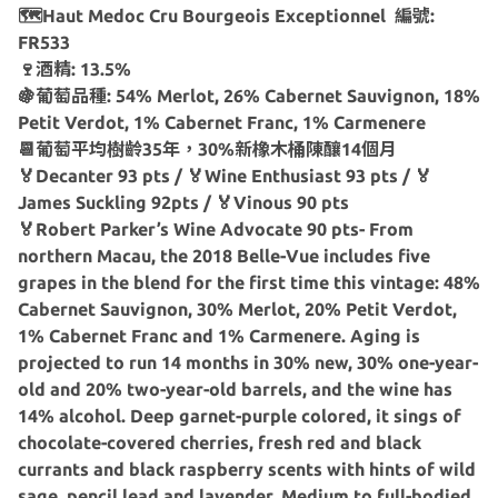
🗺Haut Medoc Cru Bourgeois Exceptionnel 編號:
FR533
🍷酒精: 13.5%
🍇葡萄品種:
54% Merlot, 26% Cabernet Sauvignon, 18%
Petit Verdot, 1% Cabernet Franc, 1% Carmenere
📆葡萄平均樹齡35年，30%新橡木桶陳釀14個月
🏅Decanter 93 pts / 🏅Wine Enthusiast 93 pts / 🏅
James Suckling 92pts / 🏅Vinous 90 pts
🏅Robert Parker’s Wine Advocate 90 pts- From
northern Macau, the 2018 Belle-Vue includes five
grapes in the blend for the first time this vintage: 48%
Cabernet Sauvignon, 30% Merlot, 20% Petit Verdot,
1% Cabernet Franc and 1% Carmenere. Aging is
projected to run 14 months in 30% new, 30% one-year-
old and 20% two-year-old barrels, and the wine has
14% alcohol. Deep garnet-purple colored, it sings of
chocolate-covered cherries, fresh red and black
currants and black raspberry scents with hints of wild
sage, pencil lead and lavender. Medium to full-bodied,