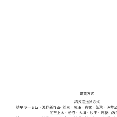
送貨方式
請揀選送貨方式
逢星期一 & 四，派送新界區-(荔景、葵涌、青衣、荃灣、深
朗至上水、粉嶺、大埔、沙田、馬鞍山及西