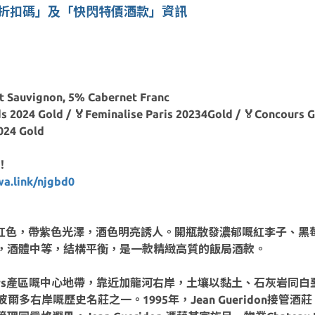
00折扣碼」及「快閃特價酒款」資訊
Sauvignon, 5% Cabernet Franc
 2024 Gold / 🏅Feminalise Paris 20234Gold / 🏅Concours G
024 Gold
！
.link/njgbd0
2022呈現鮮艷嘅深紅色，帶紫色光澤，酒色明亮誘人。開瓶散發濃郁嘅紅
，酒體中等，結構平衡，是一款精緻高質的飯局酒款。
e-Deux-Mers產區嘅中心地帶，靠近加龍河右岸，土壤以黏土、石
係波爾多右岸嘅歷史名莊之一。1995年，Jean Gueridon