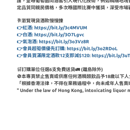
護，並喺葡萄園同酒窖引入現代化技術，例如精細地塊管理同嚴格選果
定品質同親民價格，多次喺國際比賽中獲獎，深受市場
🥂瀏覽現貨酒款慢慢揀
👉紅酒: https://bit.ly/3c4MVUM
👉白酒: https://bit.ly/3O7Lgvc
👉氣泡酒: https://bit.ly/3o3Vz8R
👉會員超筍價優先訂購: https://bit.ly/3o2RDoL
👉會員買滿限定酒款12支即減$120: https://bit.ly/3uT
🛒訂購單位任選6支免費送貨🚛 (離島除外)
🚫本專頁禁止售賣或供應任何酒精類飲品予18歲以下人
「根據香港法律，不得在業務過程中，向未成年人售賣
" Under the law of Hong Kong, intoxicating liquor m