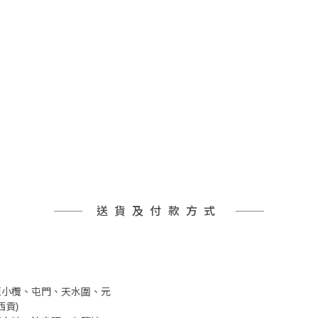
送貨及付款方式
井至小欖、屯門、天水圍、元
貢)