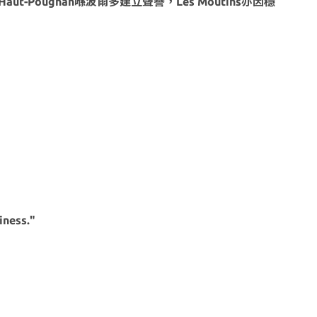
t-Pougnan喺波爾多建立聲譽，Les Moutins亦因穩
iness."