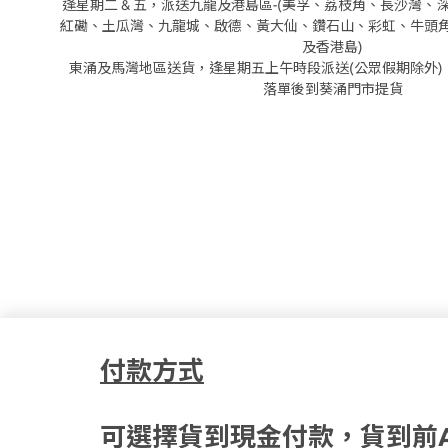
逢星期二 & 五，派送九龍及港島區-(美孚、荔枝角、長沙灣
紅磡、土瓜灣、九龍城、啟德、黃大仙、鑽石山、彩虹、牛頭
及香港島)
東涌及馬灣地區送貨，逢星期五上午時段派送(公眾假期除外)
落單後到葵涌門市提貨
付款方式
可選擇貨到現金付款，貨到前