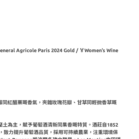
eneral Agricole Paris 2024 Gold / 🏅Women’s Wine
李子、黑莓同紅醋栗嘅香氣，夾雜玫瑰花瓣、甘草同輕微香草嘅
灰岩同白堊土為主，賦予葡萄酒清新同果香嘅特質。酒莊自1852
接管酒莊，致力提升葡萄酒品質，採用可持續農業，注重環境保