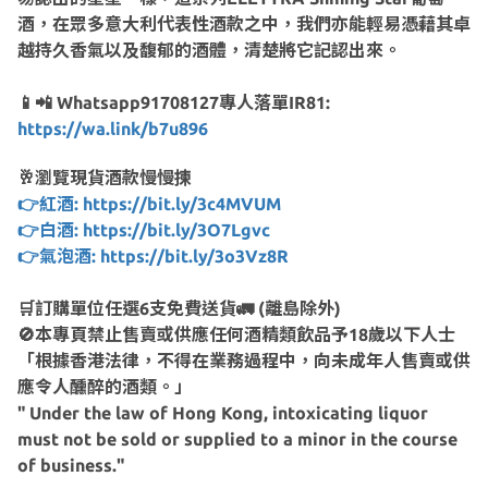
酒，在眾多意大利代表性酒款之中，我們亦能輕易憑藉其卓
越持久香氣以及馥郁的酒體，清楚將它記認出來。
📱📲 Whatsapp91708127專人落單IR81:
https://wa.link/b7u896
🥂瀏覽現貨酒款慢慢揀
👉紅酒: https://bit.ly/3c4MVUM
👉白酒: https://bit.ly/3O7Lgvc
👉氣泡酒: https://bit.ly/3o3Vz8R
🛒訂購單位任選6支免費送貨🚛 (離島除外)
🚫本專頁禁止售賣或供應任何酒精類飲品予18歲以下人士
「根據香港法律，不得在業務過程中，向未成年人售賣或供
應令人醺醉的酒類。」
" Under the law of Hong Kong, intoxicating liquor
must not be sold or supplied to a minor in the course
of business."