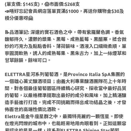
(單支價: $145支)，😱市面價:$268支
📣唔好忘記會員網店落單買滿$1000，再送你購物金$30及
積分優惠呀🤗
📝品酒筆記: 深邃的寶石酒色之中，帶有紫羅蘭色調。香氣
馥郁持久，濃鬱的漿果、黑莓、成熟藍莓、黑醋栗，揉合微
妙的巧克力及點點香料、薄荷韻味。酒液入口細緻柔順，單
寧圓潤軟熟，誘人的成熟莓果、黑朱古力，加上一絲煙草和
甘草餘韻，餘味可口。
ELETTRA星河系列葡萄酒，是Provinco Italia SpA集團的
一個雄心萬丈釀酒項目；由義大利專業釀酒團隊花上十年時
間，對各個最佳葡萄園區持續精心研究、採收當中最好品質
的葡萄，以嚴格標準提取出最好的成分和風味，加上精湛釀
造手藝進行打造，完成不同挑戰而得出成功結晶之後，才發
佈面世的高端性價比酒款。
Elettra是金牛座星群之中，最獨特亮麗的一顆恆星。即使
在燈光閃爍的城市中，也能輕易地用肉眼看到。正如這顆容
易認出的星星一樣，這系列ELETTRA Shining Star葡萄