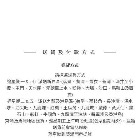
送貨及付款方式
送貨方式
請揀選送貨方式
逢星期一 & 四，派送新界區-(荔景、葵涌、青衣、荃灣、深井至小
欖、屯門、天水圍、元朗至上水、粉嶺、大埔、沙田、馬鞍山及西
貢)
逢星期二 & 五，派送九龍及港島區-(美孚、荔枝角、長沙灣、深水
埗、油尖旺、九龍塘、紅磡、土瓜灣、九龍城、啟德、黃大仙、鑽
石山、彩虹、牛頭角、九龍灣至油塘、將軍澳及香港島)
東涌及馬灣地區送貨，逢星期五上午時段派送(公眾假期除外)，運輸
送貨前會電話聯絡
落單後到葵涌門市提貨