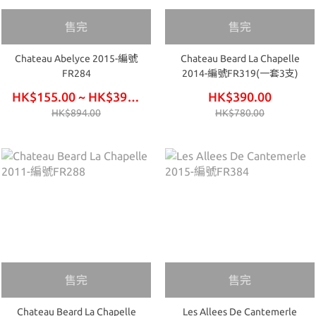
售完
售完
Chateau Abelyce 2015-編號
Chateau Beard La Chapelle
FR284
2014-編號FR319(一套3支)
HK$155.00 ~ HK$390.00
HK$390.00
HK$894.00
HK$780.00
售完
售完
Chateau Beard La Chapelle
Les Allees De Cantemerle