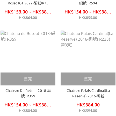
Rosso IGT 2022-編號IR73
編號FR594
HK$153.00 ~ HK$384.00
HK$154.00 ~ HK$387.00
HK$864.00
HK$855.00
售完
售完
Chateau Du Retout 2018-編
Chateau Palais Cardinal(La
號FR359
Reserve) 2016-編號
FR223(一套3支)
HK$154.00 ~ HK$387.00
HK$384.00
HK$804.00
HK$594.00