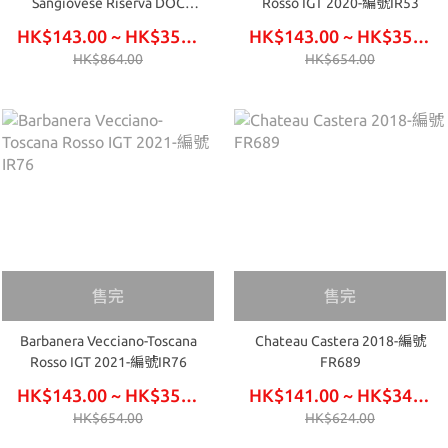
Sangiovese Riserva DOC
Rosso IGT 2020-編號IR53
2019-編號IR50
HK$143.00 ~ HK$354.00
HK$143.00 ~ HK$354.00
HK$864.00
HK$654.00
售完
售完
Barbanera Vecciano-Toscana
Chateau Castera 2018-編號
Rosso IGT 2021-編號IR76
FR689
HK$143.00 ~ HK$354.00
HK$141.00 ~ HK$348.00
HK$654.00
HK$624.00