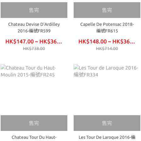
售完
售完
Chateau Devise D’Ardilley
Capelle De Potensac 2018-
2016-編號FR599
編號FR615
HK$147.00 ~ HK$366.00
HK$148.00 ~ HK$369.00
HK$738.00
HK$714.00
售完
售完
Chateau Tour Du Haut-
Les Tour De Laroque 2016-編