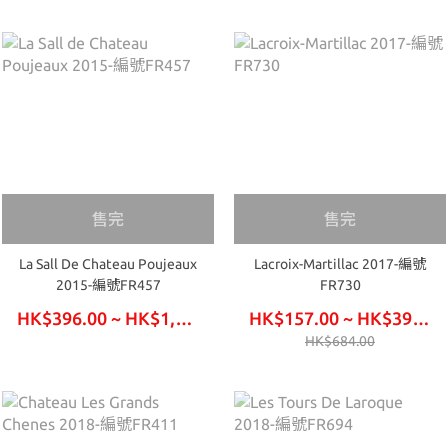
售完
售完
La Sall De Chateau Poujeaux
Lacroix-Martillac 2017-編號
2015-編號FR457
FR730
HK$396.00 ~ HK$1,157.00
HK$157.00 ~ HK$396.00
HK$684.00