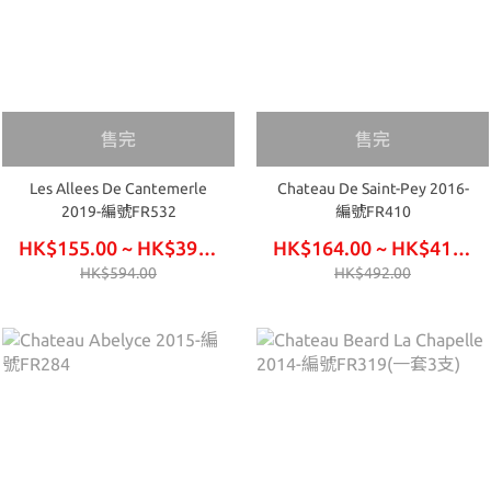
售完
售完
Les Allees De Cantemerle
Chateau De Saint-Pey 2016-
2019-編號FR532
編號FR410
HK$155.00 ~ HK$390.00
HK$164.00 ~ HK$417.00
HK$594.00
HK$492.00