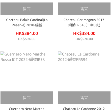
售完
售完
Chateau Palais Cardinal(La
Chateau Carlmagnus 2017-
Reserve) 2018-編號
編號FR348(一套3支)
FR362(一套3支)
HK$384.00
HK$384.00
HK$594.00
HK$570.00
售完
售完
Guerriero Nero Marche
Chateau La Cardonne 2012-