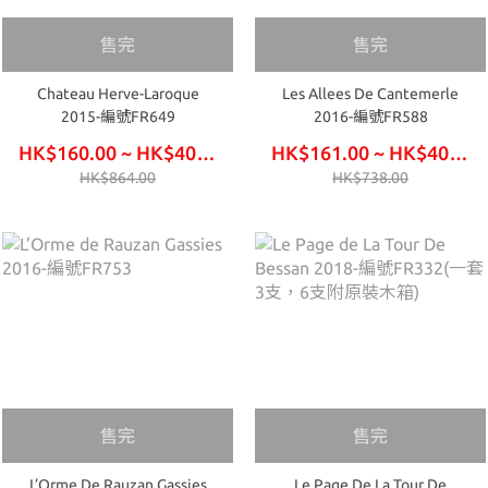
售完
售完
Chateau Herve-Laroque
Les Allees De Cantemerle
2015-編號FR649
2016-編號FR588
HK$160.00 ~ HK$405.00
HK$161.00 ~ HK$408.00
HK$864.00
HK$738.00
售完
售完
L’Orme De Rauzan Gassies
Le Page De La Tour De