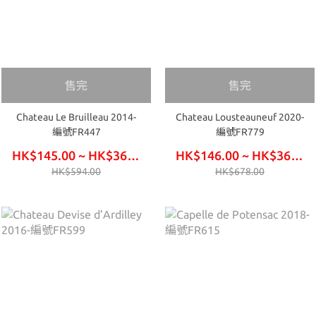
售完
售完
Chateau Le Bruilleau 2014-
Chateau Lousteauneuf 2020-
編號FR447
編號FR779
HK$145.00 ~ HK$360.00
HK$146.00 ~ HK$363.00
HK$594.00
HK$678.00