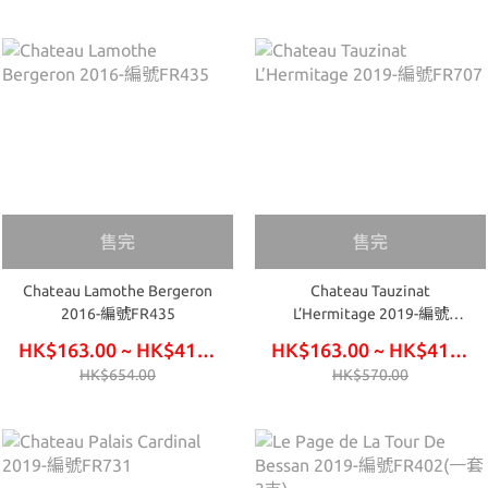
售完
售完
Chateau Lamothe Bergeron
Chateau Tauzinat
2016-編號FR435
L’Hermitage 2019-編號
FR707
HK$163.00 ~ HK$414.00
HK$163.00 ~ HK$414.00
HK$654.00
HK$570.00