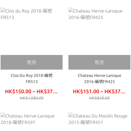
售完
售完
Clos Du Roy 2018-編號
Chateau Herve-Laroque
FR513
2016-編號FR425
HK$150.00 ~ HK$375.00
HK$151.00 ~ HK$378.00
HK$1,080.00
HK$840.00