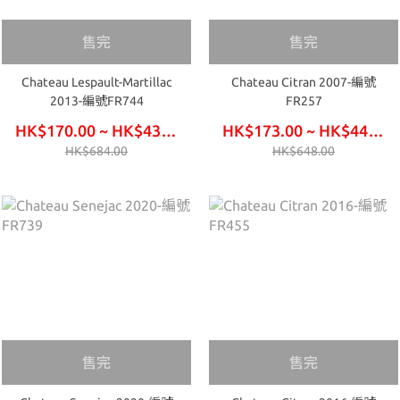
售完
售完
Chateau Lespault-Martillac
Chateau Citran 2007-編號
2013-編號FR744
FR257
HK$170.00 ~ HK$435.00
HK$173.00 ~ HK$444.00
HK$684.00
HK$648.00
售完
售完