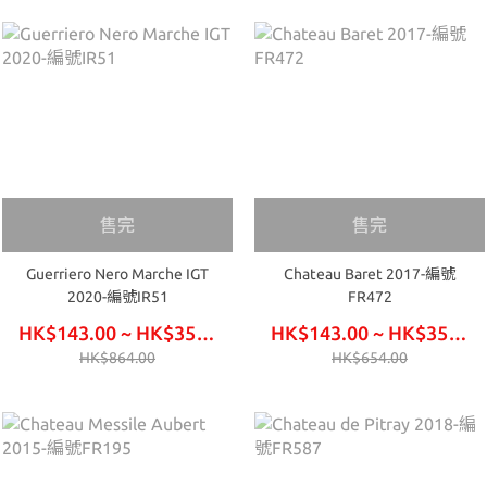
售完
售完
Guerriero Nero Marche IGT
Chateau Baret 2017-編號
2020-編號IR51
FR472
HK$143.00 ~ HK$354.00
HK$143.00 ~ HK$354.00
HK$864.00
HK$654.00