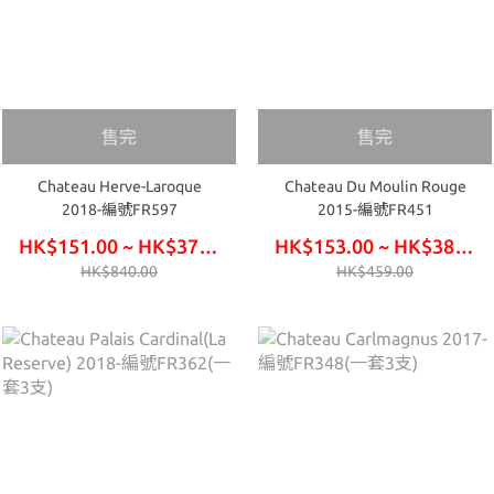
售完
售完
Chateau Herve-Laroque
Chateau Du Moulin Rouge
2018-編號FR597
2015-編號FR451
HK$151.00 ~ HK$378.00
HK$153.00 ~ HK$384.00
HK$840.00
HK$459.00