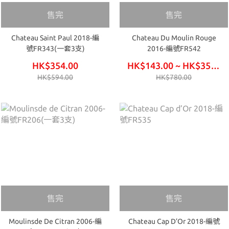
售完
售完
Chateau Saint Paul 2018-編
Chateau Du Moulin Rouge
號FR343(一套3支)
2016-編號FR542
HK$354.00
HK$143.00 ~ HK$354.00
HK$594.00
HK$780.00
售完
售完
Moulinsde De Citran 2006-編
Chateau Cap D’Or 2018-編號