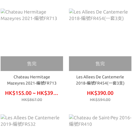
售完
售完
Chateau Hermitage
Les Allees De Cantemerle
Mazeyres 2021-編號FR713
2018-編號FR454(一套3支)
HK$155.00 ~ HK$390.00
HK$390.00
HK$867.00
HK$594.00