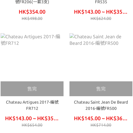
號FR206(一套3支)
FR535
HK$354.00
HK$143.00 ~ HK$354.00
HK$498.00
HK$624.00
售完
售完
Chateau Artigues 2017-編號
Chateau Saint Jean De Beard
FR712
2016-編號FR500
HK$143.00 ~ HK$354.00
HK$145.00 ~ HK$360.00
HK$654.00
HK$714.00