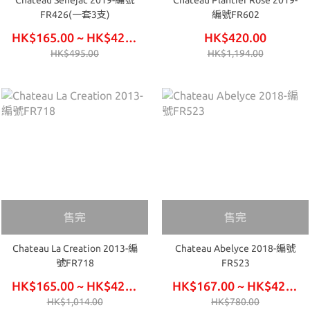
Chateau Senejac 2019-編號
Chateau Plantier Rose 2019-
FR426(一套3支)
編號FR602
HK$165.00 ~ HK$420.00
HK$420.00
HK$495.00
HK$1,194.00
售完
售完
Chateau La Creation 2013-編
Chateau Abelyce 2018-編號
號FR718
FR523
HK$165.00 ~ HK$420.00
HK$167.00 ~ HK$426.00
HK$1,014.00
HK$780.00