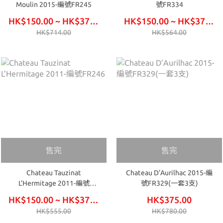
Moulin 2015-編號FR245
號FR334
HK$150.00 ~ HK$375.00
HK$150.00 ~ HK$375.00
HK$714.00
HK$564.00
售完
售完
Chateau Tauzinat
Chateau D’Aurilhac 2015-編
L’Hermitage 2011-編號
號FR329(一套3支)
FR246
HK$150.00 ~ HK$375.00
HK$375.00
HK$555.00
HK$780.00