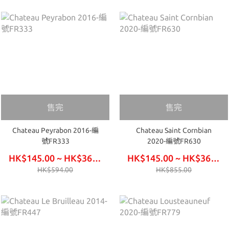
售完
售完
Chateau Peyrabon 2016-編
Chateau Saint Cornbian
號FR333
2020-編號FR630
HK$145.00 ~ HK$360.00
HK$145.00 ~ HK$360.00
HK$594.00
HK$855.00