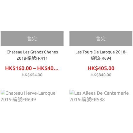
售完
售完
Chateau Les Grands Chenes
Les Tours De Laroque 2018-
2018-編號FR411
編號FR694
HK$160.00 ~ HK$405.00
HK$405.00
HK$654.00
HK$840.00