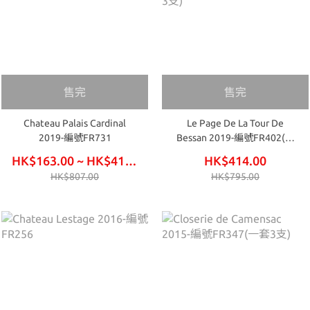
售完
售完
Chateau Palais Cardinal
Le Page De La Tour De
2019-編號FR731
Bessan 2019-編號FR402(一
套3支)
HK$163.00 ~ HK$414.00
HK$414.00
HK$807.00
HK$795.00