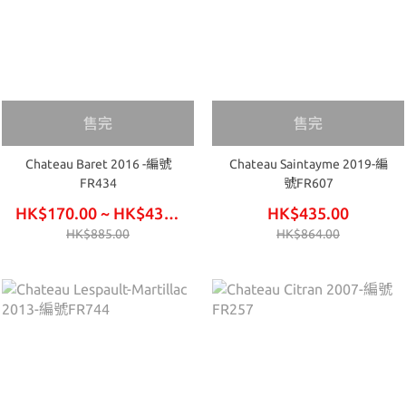
售完
售完
Chateau Baret 2016 -編號
Chateau Saintayme 2019-編
FR434
號FR607
HK$170.00 ~ HK$435.00
HK$435.00
HK$885.00
HK$864.00